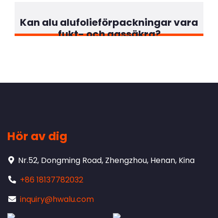
Kan alu alufolieförpackningar vara
fukt- och gassäkra?
Hör av dig
Nr.52, Dongming Road, Zhengzhou, Henan, Kina
+86 18137782032
inquiry@hwalu.com