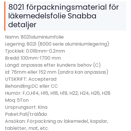
8021 förpackningsmaterial för
läkemedelsfolie Snabba
detaljer
Namn: 8021aluminiumfolie
Legering: 8021 (8000 serie aluminiumlegering)
Tjocklek: 0.018mm-0.2mm
Bredd: 100mm-1700 mm
Längd: anpassas efter kundens behov (C)
Id: 76mm eller 152 mm (andra kan anpassas)
UTSKRIFT: Accepterad
Behandling:DC eller CC
Humör: F,O,H14, H16, H18, H19, H22, H24, H26, H28
Moq: 5Ton
Ursprungsort: Kina
Paket:Pall/trälåda
Ansökan: Förpackning av läkemedel, kapslar,
tabletter, mat, etc.