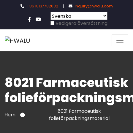
+86 18137782032
|
inquiry@hwalu.com
Redigera översättning
8021 Farmaceutisk
folieförpackningsm
8021 Farmaceutisk
Hem
folieförpackningsmaterial