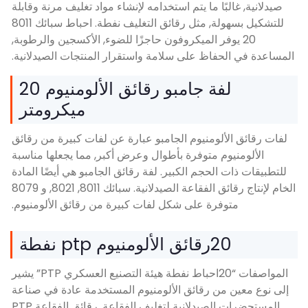
ا ما يتم استخدامه لإنشاء مواد تغليف مرنة وقابلة
للتشكيل بسهولة, مثل رقائق التغليف نفطة. احباط سبائك 8011
ر الميكروفون حاجزًا للضوء, الأكسجين والرطوبة,
اظ على سلامة واستقرار المنتجات الصيدلانية.
لفة جامبو رقائق الألومنيوم 20
ميكرومتر
ومنيوم الجامبو عبارة عن لفات كبيرة من رقائق
 متوفرة بأطوال وعرض أكبر, مما يجعلها مناسبة
لحجم الكبير. لفة رقائق الجامبو هي أيضًا المادة
الخام لإنتاج رقائق الفقاعة الصيدلانية. سبائك 8011, 8021, و 8079
رة على شكل لفات كبيرة من رقائق الألومنيوم.
وم ptp نفطة
المواصفات “20احباط نفطة هيئة التصنيع العسكري PTP” يشير
 رقائق الألومنيوم المستخدمة عادة في صناعة
المستحضرات الصيدلانية لتغليف الفقاعة. رقائق الفقاعة PTP