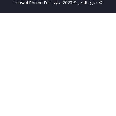
Huawei Phrma F