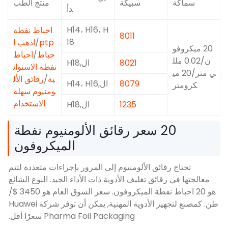
سبيكة
منتج الطب
دأ
H14، H16، H
احباط نفطة
8011
18
ptp
/
اذهب ا
حباط
/
احباط
8021
ال,H18
نفطة الاستوائ
ية
/
رقائق الأل
8079
ال,H14، H16
ومنيوم سهلة
الاستخدام
1235
ال,H18
20 سعر رقائق الألومنيوم نفطة
الميكروفون
ئق الألومنيوم إلى المرور بإجراءات متعددة لتتم
ئق تغليف الأدوية ذات الأداء الجيد. النوع الشائع
هو 20 احباط نفطة الميكروفون. سعر السوق العام هو 3450 $/
طن. كمصنع لتجهيز الأدوية المهنية, يمكن أن توفر شركة Huawei
Pharma Foil Packaging سعرًا أقل.