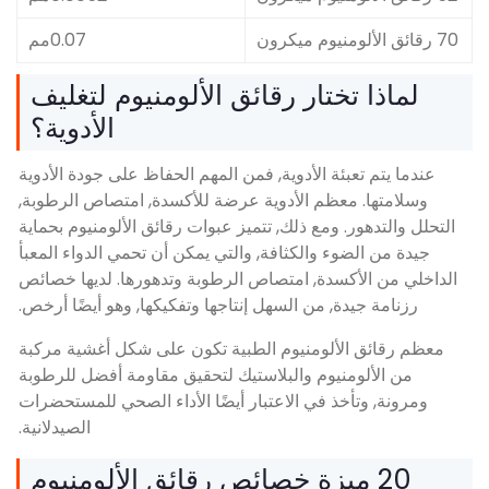
0.07مم
ختار رقائق الألومنيوم لتغليف
الأدوية؟
ئة الأدوية, فمن المهم الحفاظ على جودة الأدوية
عظم الأدوية عرضة للأكسدة, امتصاص الرطوبة,
. ومع ذلك, تتميز عبوات رقائق الألومنيوم بحماية
ء والكثافة, والتي يمكن أن تحمي الدواء المعبأ
كسدة, امتصاص الرطوبة وتدهورها. لديها خصائص
ة, من السهل إنتاجها وتفكيكها, وهو أيضًا أرخص.
لألومنيوم الطبية تكون على شكل أغشية مركبة
نيوم والبلاستيك لتحقيق مقاومة أفضل للرطوبة
خذ في الاعتبار أيضًا الأداء الصحي للمستحضرات
الصيدلانية.
ميزة خصائص رقائق الألومنيوم