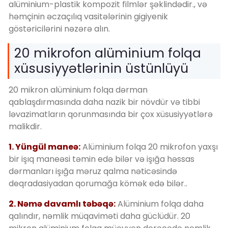
alüminium-plastik kompozit filmlər şəklindədir., və
həmçinin əczaçılıq vasitələrinin gigiyenik
göstəricilərini nəzərə alın.
20 mikrofon alüminium folqa
xüsusiyyətlərinin üstünlüyü
20 mikron alüminium folqa dərman
qablaşdırmasında daha nazik bir növdür və tibbi
ləvazimatların qorunmasında bir çox xüsusiyyətlərə
malikdir.
1. Yüngül maneə:
Alüminium folqa 20 mikrofon yaxşı
bir işıq maneəsi təmin edə bilər və işığa həssas
dərmanları işığa məruz qalma nəticəsində
deqradasiyadan qorumağa kömək edə bilər..
2. Nəmə davamlı təbəqə:
Alüminium folqa daha
qalındır, nəmlik müqaviməti daha güclüdür. 20