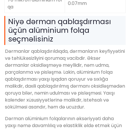
0.07mm
qa
Niyə dərman qablaşdırması
üçün alüminium folqa
seçməlisiniz
Dərmanlar qablaşdırıldıqda, dərmanların keyfiyyətini
və təhlükəsizliyini qorumaq vacibdir. Əksər
dərmanlar oksidləşməyə meyllidir, nəm udma,
parçalanma və pisləşmə. Lakin, alüminium folqa
qablaşdırması yaxşı işıqdan qoruyur və sıxlığa
malikdir, daxili qablaşdırılmış dərmanı oksidləşmədən
qoruya bilər, nəmin udulması və pisləşməsi. Yaxşı
kalender xüsusiyyətlərinə malikdir, istehsalı və
sökülməsi asandır, həm də ucuzdur.
Dərman alüminium folqalarının əksəriyyəti daha
yaxşı nəmə davamlılıq və elastiklik əldə etmək üçün