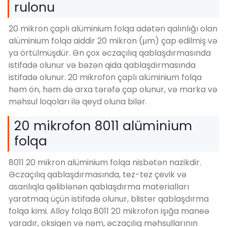
rulonu
20 mikron çaplı alüminium folqa adətən qalınlığı olan
alüminium folqa aiddir 20 mikron (μm) çap edilmiş və
ya örtülmüşdür. Ən çox əczaçılıq qablaşdırmasında
istifadə olunur və bəzən qida qablaşdırmasında
istifadə olunur. 20 mikrofon çaplı alüminium folqa
həm ön, həm də arxa tərəfə çap olunur, və marka və
məhsul loqoları ilə qeyd oluna bilər.
20 mikrofon 8011 alüminium
folqa
8011 20 mikron alüminium folqa nisbətən nazikdir.
Əczaçılıq qablaşdırmasında, tez-tez çevik və
asanlıqla qəliblənən qablaşdırma materialları
yaratmaq üçün istifadə olunur, blister qablaşdırma
folqa kimi. Alloy folqa 8011 20 mikrofon işığa maneə
yaradır, oksigen və nəm, əczaçılıq məhsullarının