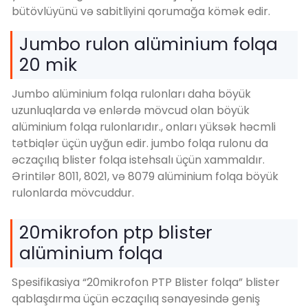
bütövlüyünü və sabitliyini qorumağa kömək edir.
Jumbo rulon alüminium folqa
20 mik
Jumbo alüminium folqa rulonları daha böyük
uzunluqlarda və enlərdə mövcud olan böyük
alüminium folqa rulonlarıdır., onları yüksək həcmli
tətbiqlər üçün uyğun edir. jumbo folqa rulonu da
əczaçılıq blister folqa istehsalı üçün xammaldır.
Ərintilər 8011, 8021, və 8079 alüminium folqa böyük
rulonlarda mövcuddur.
20mikrofon ptp blister
alüminium folqa
Spesifikasiya “20mikrofon PTP Blister folqa” blister
qablaşdırma üçün əczaçılıq sənayesində geniş