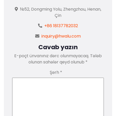
№52, Dongming Yolu, Zhengzhou, Henan,
Çin
+86 18137782032
inquiry@hwalu.com
Cavab yazın
E-poçt ünvanınız dərc olunmayacaq.
Tələb
olunan sahələr qeyd olunub
*
Şərh
*