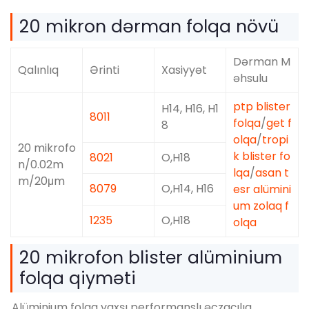
20 mikron dərman folqa növü
Dərman M
Qalınlıq
Ərinti
Xasiyyət
əhsulu
ptp blister
H14, H16, H1
8011
folqa
/
get f
8
olqa
/
tropi
20 mikrofo
k blister fo
8021
O,H18
n/0.02m
lqa
/
asan t
m/20μm
8079
O,H14, H16
esr alümini
um zolaq f
1235
O,H18
olqa
20 mikrofon blister alüminium
folqa qiyməti
Alüminium folqa yaxşı performanslı əczaçılıq