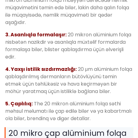
mikron alüminium folqa müəyyən dərəcədə nəmlik
müqavimətini təmin edə bilər, lakin daha qalın folqa
ilə müqayisədə, nəmlik müqaviməti bir qədər
aşağıdır.
3. Asanlıqla formalaşır:
20 mikron alüminium folqa
nisbətən nazikdir və asanlıqla müxtəlif formalarda
formalaşa bilər, blister qablaşdırma üçün əlverişli
edir.
4. Yaxşı istilik sızdırmazlığı:
20 μm alüminium folqa
qablaşdırılmış dərmanların bütövlüyünü təmin
etmək üçün təhlükəsiz və hava keçirməyən bir
möhür yaratmaq üçün istiliklə bağlana bilər.
5. Çaplılıq:
The 20 mikron alüminium folqa səthi
məhsul məlumatı ilə çap edilə bilər və ya kabartmalı
ola bilər, brendinq və digər detallar.
20 mikro çap alüminium folqa