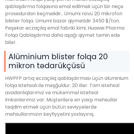
qablaşdırma folqasına emal edilmək üçün bir neçə
prosedurdan keçməlidir.. Ümumi növü 20 mikrofon
blister folqa. Ümumi bazar qiymətidir 3450 $/ton.
Peşəkar əczaçılıq emal fabriki kimi, Huawei Pharma
Folqa Qablaşdırma daha aşağı qiymət təmin edə
bilər.
Alüminium blister folqa 20
mikron tədarükçüsü
HWPFP artıq əczaçılıq qablaşdırması üçün alüminium
folqa istehsalı ilə məşğuldur. 20 illər. Tam istehsal
avadanlıqlarımız və mükəmməl istehsal
imkanlarımız var. Müştərilərə ən yaxşı məhsullar
təqdim etmək üçün bütün səviyyələrdə
məhsullarımızın keyfiyyətini yoxlayırıq.