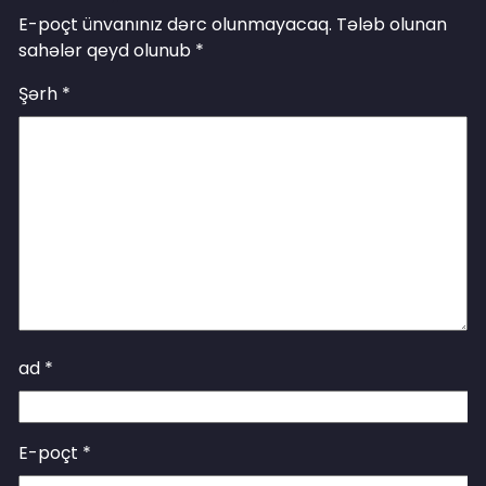
E-poçt ünvanınız dərc olunmayacaq.
Tələb olunan
sahələr qeyd olunub
*
Şərh
*
ad
*
E-poçt
*