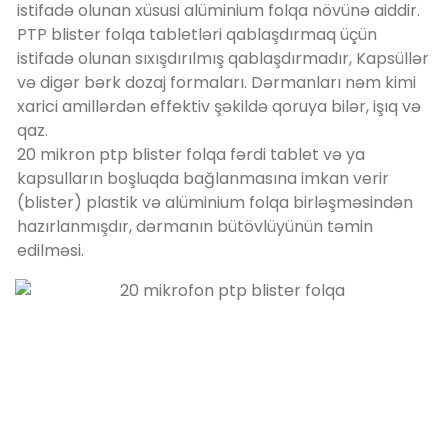
istifadə olunan xüsusi alüminium folqa növünə aiddir.
PTP blister folqa tabletləri qablaşdırmaq üçün
istifadə olunan sıxışdırılmış qablaşdırmadır, Kapsüllər
və digər bərk dozaj formaları. Dərmanları nəm kimi
xarici amillərdən effektiv şəkildə qoruya bilər, işıq və
qaz.
20 mikron ptp blister folqa fərdi tablet və ya
kapsulların boşluqda bağlanmasına imkan verir
(blister) plastik və alüminium folqa birləşməsindən
hazırlanmışdır, dərmanın bütövlüyünün təmin
edilməsi.