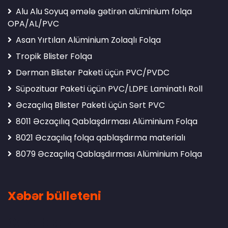
Alu Alu Soyuq əmələ gətirən alüminium folqa
OPA/AL/PVC
Asan Yırtılan Alüminium Zolaqlı Folqa
Tropik Blister Folqa
Dərman Blister Paketi üçün PVC/PVDC
Süpozituar Paketi üçün PVC/LDPE Laminatlı Roll
Əczaçılıq Blister Paketi üçün Sərt PVC
8011 Əczaçılıq Qablaşdırması Alüminium Folqa
8021 Əczaçılıq folqa qablaşdırma materialı
8079 Əczaçılıq Qablaşdırması Alüminium Folqa
Xəbər bülleteni
Cavab yazın