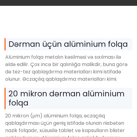
Dərman üçün alüminium folqa
Alüminium folqa metalın kəsilməsi və sıxılması ilə
əldə edilir. Çox incə bir qalınlığa malikdir, buna görə
də tez-tez qablaşdırma materialları kimi istifadə
olunur. Əczaçılıq qablaşdırma materialları kimi.
20 mikron dərman alüminium
folqa
20 mikron (μm) alüminium folqa, əczaçılıq
qablaşdırması üçün geniş istifadə olunan nisbətən
nazik folqadır, xüsusilə tablet və kapsulların blister