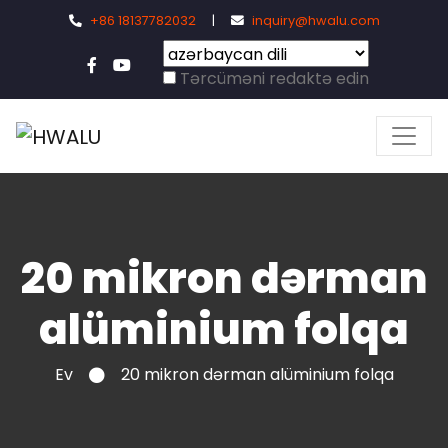
+86 18137782032
|
inquiry@hwalu.com
Tərcüməni redaktə edin
20 mikron dərman
alüminium folqa
Ev
20 mikron dərman alüminium folqa