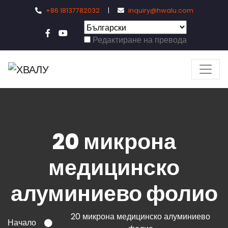
+86 18137782032
|
inquiry@hwalu.com
Редактиране на превода
20 микрона
медицинско
алуминиево фолио
20 микрона медицинско алуминиево
Начало