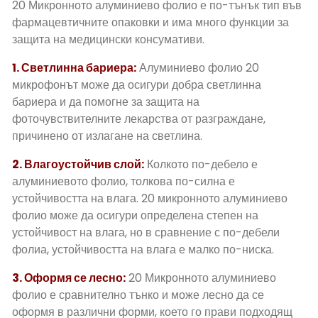
20 Микронното алуминиево фолио е по-тънък тип във
фармацевтичните опаковки и има много функции за
защита на медицински консумативи.
1. Светлинна бариера:
Алуминиево фолио 20
микрофонът може да осигури добра светлинна
бариера и да помогне за защита на
фоточувствителните лекарства от разграждане,
причинено от излагане на светлина.
2. Влагоустойчив слой:
Колкото по-дебело е
алуминиевото фолио, толкова по-силна е
устойчивостта на влага. 20 микронното алуминиево
фолио може да осигури определена степен на
устойчивост на влага, но в сравнение с по-дебели
фолиа, устойчивостта на влага е малко по-ниска.
3. Оформя се лесно:
20 Микронното алуминиево
фолио е сравнително тънко и може лесно да се
оформя в различни форми, което го прави подходящ