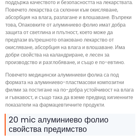
поддържа качеството и безопасността на лекарствата.
Повечето лекарства са склонни към окисляване,
абсорбция на влага, разлагане и влошаване. Въпреки
това, Опаковките от алуминиево фолио имат добра
защита от светлина и плътност, което може да
предпази вътрешното опаковано лекарство от
окисляване, абсорбция на влага и влошаване. Има
добри свойства на каландриране, е лесен за
производство и разглобяване, и също е по-евтино.
Повечето медицински алуминиеви фолиа са под
формата на алуминиево-пластмасови композитни
филми за постигане на по-добра устойчивост на влага
и гъвкавост, и също така да вземе предвид хигиенните
показатели на фармацевтичните продукти.
20 mic алуминиево фолио
свойства предимство