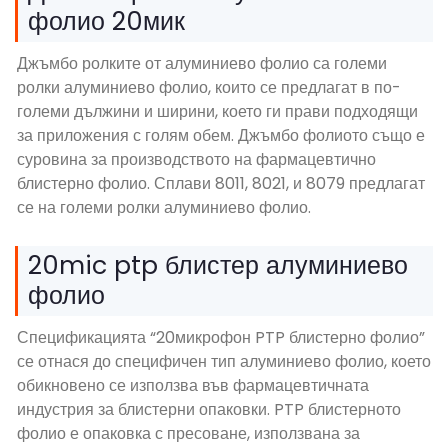
фолио 20мик
Джъмбо ролките от алуминиево фолио са големи
ролки алуминиево фолио, които се предлагат в по-
големи дължини и ширини, което ги прави подходящи
за приложения с голям обем. Джъмбо фолиото също е
суровина за производството на фармацевтично
блистерно фолио. Сплави 8011, 8021, и 8079 предлагат
се на големи ролки алуминиево фолио.
20mic ptp блистер алуминиево
фолио
Спецификацията “20микрофон PTP блистерно фолио”
се отнася до специфичен тип алуминиево фолио, което
обикновено се използва във фармацевтичната
индустрия за блистерни опаковки. PTP блистерното
фолио е опаковка с пресоване, използвана за