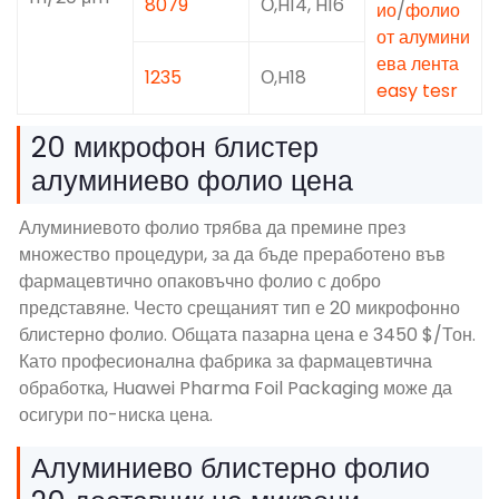
8079
О,H14, H16
ио
/
фолио
от алумини
ева лента
1235
О,H18
easy tesr
20 микрофон блистер
алуминиево фолио цена
Алуминиевото фолио трябва да премине през
множество процедури, за да бъде преработено във
фармацевтично опаковъчно фолио с добро
представяне. Често срещаният тип е 20 микрофонно
блистерно фолио. Общата пазарна цена е 3450 $/Тон.
Като професионална фабрика за фармацевтична
обработка, Huawei Pharma Foil Packaging може да
осигури по-ниска цена.
Алуминиево блистерно фолио