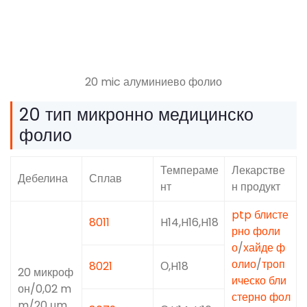
20 mic алуминиево фолио
20 тип микронно медицинско
фолио
Темпераме
Лекарстве
Дебелина
Сплав
нт
н продукт
ptp блисте
8011
H14,H16,H18
рно фоли
о
/
хайде ф
олио
/
троп
8021
О,H18
20 микроф
ическо бли
он/0,02 m
стерно фол
m/20 μm