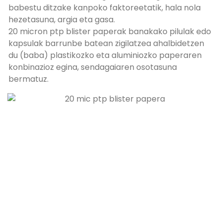
babestu ditzake kanpoko faktoreetatik, hala nola
hezetasuna, argia eta gasa.
20 micron ptp blister paperak banakako pilulak edo
kapsulak barrunbe batean zigilatzea ahalbidetzen
du (baba) plastikozko eta aluminiozko paperaren
konbinazioz egina, sendagaiaren osotasuna
bermatuz.