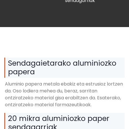
sendagarriak
Sendagaietarako aluminiozko
papera
Aluminio papera metala ebakiz eta estrusioz lortzen
da. Oso lodiera mehea du, beraz, sarritan
ontziratzeko material gisa erabiltzen da. Esaterako,
ontziratzeko material farmazeutikoak.
20 mikra aluminiozko paper
sendagarriak