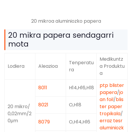
20 mikroa aluminiozko papera
20 mikra papera sendagarri
mota
Medikuntz
Tenperatu
Lodiera
Aleazioa
a Produktu
ra
a
ptp blister
8011
H14,H16,H18
papera
/
jo
an foil
/
blis
8021
O,H18
20 mikro/
ter paper
0,02mm/2
tropikala
/
0μm
erraz tesr
8079
O,H14,H16
aluminiozk