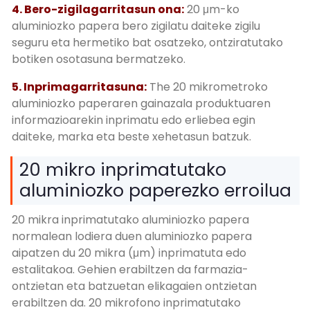
4. Bero-zigilagarritasun ona:
20 μm-ko
aluminiozko papera bero zigilatu daiteke zigilu
seguru eta hermetiko bat osatzeko, ontziratutako
botiken osotasuna bermatzeko.
5. Inprimagarritasuna:
The 20 mikrometroko
aluminiozko paperaren gainazala produktuaren
informazioarekin inprimatu edo erliebea egin
daiteke, marka eta beste xehetasun batzuk.
20 mikro inprimatutako
aluminiozko paperezko erroilua
20 mikra inprimatutako aluminiozko papera
normalean lodiera duen aluminiozko papera
aipatzen du 20 mikra (μm) inprimatuta edo
estalitakoa. Gehien erabiltzen da farmazia-
ontzietan eta batzuetan elikagaien ontzietan
erabiltzen da. 20 mikrofono inprimatutako