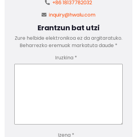
+86 18137782032
inquiry@hwalu.com
Erantzun bat utzi
Zure helbide elektronikoa ez da argitaratuko.
Beharrezko eremuak markatuta daude
*
Iruzkina
*
Izena
*