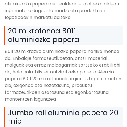
aluminiozko papera aurrealdean eta atzeko aldean
inprimatuta dago, eta marka eta produktuen
logotipoekin markatu daiteke.
20 mikrofonoa 8011
aluminiozko papera
8011 20 mikrazko aluminiozko papera nahiko mehea
da. Enbalaje farmazeutikoetan, ontzi-material
malguak eta erraz moldagarriak sortzeko erabili ohi
da, hala nola, blister ontziratzeko papera. Aleazio
papera 8011 20 mikrofonoak argiari oztopoa ematen
dio, oxigenoa eta hezetasuna, produktu
farmazeutikoen osotasuna eta egonkortasuna
mantentzen laguntzea.
Jumbo roll aluminio papera 20
mic