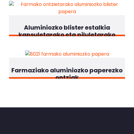
Aluminiozko blister estalkia
kapsuletarako eta piluletarako
Farmaziako aluminiozko paperezko
ontziak