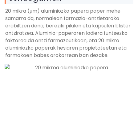
20 mikra (μm) aluminiozko papera paper mehe
samarra da, normalean farmazia-ontzietarako
erabiltzen dena, bereziki pilulen eta kapsulen blister
ontziratzea. Aluminio-paperaren lodiera funtsezko
faktorea da ontzi farmazeutikoan, eta 20 mikro
aluminiozko paperak hesiaren propietateetan eta
farmakoen babes orokorrean izan dezake.