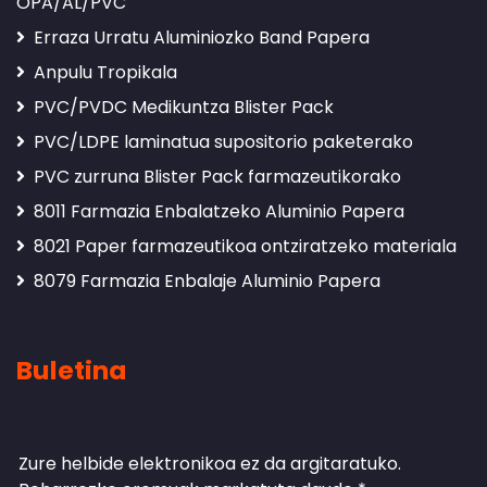
OPA/AL/PVC
Erraza Urratu Aluminiozko Band Papera
Anpulu Tropikala
PVC/PVDC Medikuntza Blister Pack
PVC/LDPE laminatua supositorio paketerako
PVC zurruna Blister Pack farmazeutikorako
8011 Farmazia Enbalatzeko Aluminio Papera
8021 Paper farmazeutikoa ontziratzeko materiala
8079 Farmazia Enbalaje Aluminio Papera
Buletina
Erantzun bat utzi
Zure helbide elektronikoa ez da argitaratuko.