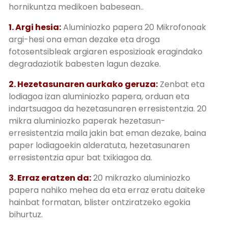
hornikuntza medikoen babesean..
1. Argi hesia:
Aluminiozko papera 20 Mikrofonoak
argi-hesi ona eman dezake eta droga
fotosentsibleak argiaren esposizioak eragindako
degradaziotik babesten lagun dezake.
2. Hezetasunaren aurkako geruza:
Zenbat eta
lodiagoa izan aluminiozko papera, orduan eta
indartsuagoa da hezetasunaren erresistentzia. 20
mikra aluminiozko paperak hezetasun-
erresistentzia maila jakin bat eman dezake, baina
paper lodiagoekin alderatuta, hezetasunaren
erresistentzia apur bat txikiagoa da.
3. Erraz eratzen da:
20 mikrazko aluminiozko
papera nahiko mehea da eta erraz eratu daiteke
hainbat formatan, blister ontziratzeko egokia
bihurtuz.