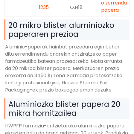
o zerrenda
1235
O,H18
papera
20 mikro blister aluminiozko
paperaren prezioa
Aluminio-paperak hainbat prozedura egin behar
ditu errendimendu onarekin ontziratzeko paper
farmazeutiko batean prozesatzeko. Mota arrunta
da 20 mikroa blister papera. Merkatuaren prezio
orokorra da 3450 $/Tona. Farmazia prozesatzeko
lantegi profesional gisa, Huawei Pharma Foil
Packaging-ek prezio baxuagoa eman dezake.
Aluminiozko blister papera 20
mikra hornitzailea
HWPFP farmazia-ontzietarako aluminiozko papera
ekoizten aritu da baino gehiago. 20 urteak. Produkzio