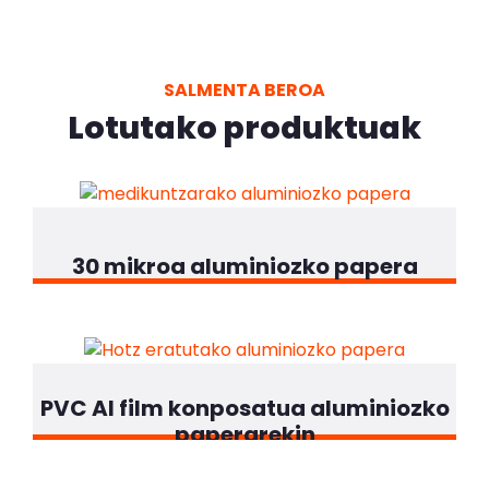
SALMENTA BEROA
Lotutako produktuak
30 mikroa aluminiozko papera
PVC Al film konposatua aluminiozko
paperarekin