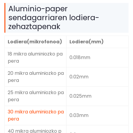
Aluminio-paper
sendagarriaren lodiera-
zehaztapenak
Lodiera(mikrofonoa)
Lodiera(mm)
18 mikra aluminiozko pa
0.018mm
pera
20 mikra aluminiozko pa
0.02mm
pera
25 mikra aluminiozko pa
0.025mm
pera
30 mikra aluminiozko pa
0.03mm
pera
40 mikra aluminiozko p