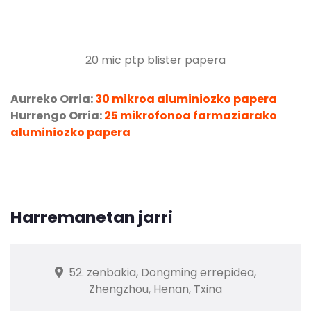
20 mic ptp blister papera
Aurreko Orria:
30 mikroa aluminiozko papera
Hurrengo Orria:
25 mikrofonoa farmaziarako
aluminiozko papera
Harremanetan jarri
52. zenbakia, Dongming errepidea,
Zhengzhou, Henan, Txina