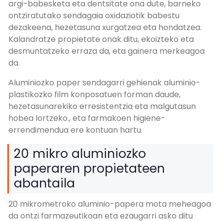
argi-babesketa eta dentsitate ona dute, barneko
ontziratutako sendagaia oxidaziotik babestu
dezakeena, hezetasuna xurgatzea eta hondatzea.
Kalandratze propietate onak ditu, ekoizteko eta
desmuntatzeko erraza da, eta gainera merkeagoa
da.
Aluminiozko paper sendagarri gehienak aluminio-
plastikozko film konposatuen forman daude,
hezetasunarekiko erresistentzia eta malgutasun
hobea lortzeko., eta farmakoen higiene-
errendimendua ere kontuan hartu.
20 mikro aluminiozko
paperaren propietateen
abantaila
20 mikrometroko aluminio-papera mota meheagoa
da ontzi farmazeutikoan eta ezaugarri asko ditu