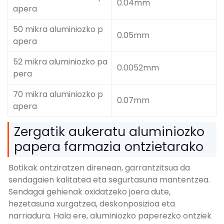
0.04mm
apera
50 mikra aluminiozko p
0.05mm
apera
52 mikra aluminiozko pa
0.0052mm
pera
70 mikra aluminiozko p
0.07mm
apera
Zergatik aukeratu aluminiozko
papera farmazia ontzietarako
Botikak ontziratzen direnean, garrantzitsua da
sendagaien kalitatea eta segurtasuna mantentzea.
Sendagai gehienak oxidatzeko joera dute,
hezetasuna xurgatzea, deskonposizioa eta
narriadura. Hala ere, aluminiozko paperezko ontziek