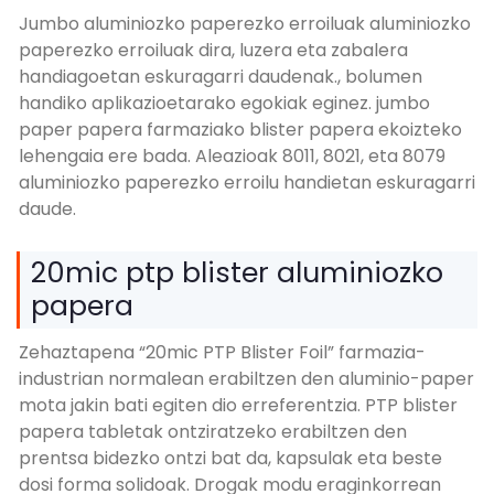
Jumbo aluminiozko paperezko erroiluak aluminiozko
paperezko erroiluak dira, luzera eta zabalera
handiagoetan eskuragarri daudenak., bolumen
handiko aplikazioetarako egokiak eginez. jumbo
paper papera farmaziako blister papera ekoizteko
lehengaia ere bada. Aleazioak 8011, 8021, eta 8079
aluminiozko paperezko erroilu handietan eskuragarri
daude.
20mic ptp blister aluminiozko
papera
Zehaztapena “20mic PTP Blister Foil” farmazia-
industrian normalean erabiltzen den aluminio-paper
mota jakin bati egiten dio erreferentzia. PTP blister
papera tabletak ontziratzeko erabiltzen den
prentsa bidezko ontzi bat da, kapsulak eta beste
dosi forma solidoak. Drogak modu eraginkorrean