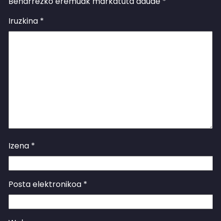
Beharrezko eremuak markatuta daude
*
Iruzkina
*
Izena
*
Posta elektronikoa
*