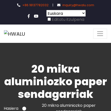
+86 18137782032
|
inquiry@hwalu.com
Editatu itzulpena
20 mikra
aluminiozko paper
sendagarriak
20 mikra aluminiozko paper
Hasiera