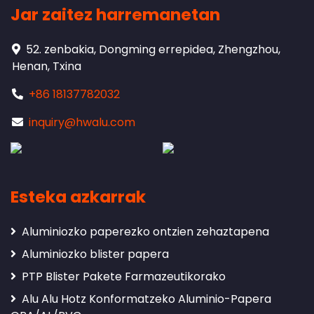
Jar zaitez harremanetan
52. zenbakia, Dongming errepidea, Zhengzhou,
Henan, Txina
+86 18137782032
inquiry@hwalu.com
Esteka azkarrak
Aluminiozko paperezko ontzien zehaztapena
Aluminiozko blister papera
PTP Blister Pakete Farmazeutikorako
Alu Alu Hotz Konformatzeko Aluminio-Papera