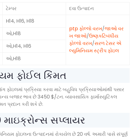
ટેમ્પર
દવા ઉત્પાદન
H14, H16, H18
ptp ફોલ્લો વરખ
/
જાઓ વર
ઓ,H18
ખ જાઓ
/
ઉષ્ણકટિબંધીય
ફોલ્લો વરખ
/
સરળ ટેસર એ
ઓ,H14, H16
લ્યુમિનિયમ સ્ટ્રીપ ફોઇલ
ઓ,H18
િયમ ફોઈલ કિંમત
િંગ ફોઇલમાં પ્રક્રિયા કરવા માટે બહુવિધ પ્રક્રિયાઓમાંથી પસાર
માન્ય બજાર ભાવ છે 3450 $/ટન. વ્યાવસાયિક ફાર્માસ્યુટિકલ
ંમત પ્રદાન કરી શકે છે.
 માઇક્રોન્સ સપ્લાયર
નિયમ ફોઇલના ઉત્પાદનમાં રોકાયેલ છે 20 વર્ષ. અમારી પાસે સંપૂર્ણ