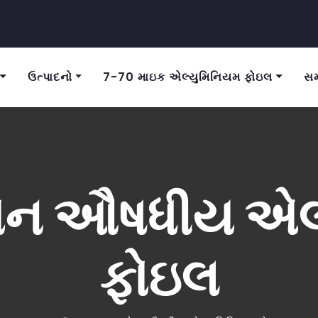
ઉત્પાદનો
7-70 માઇક એલ્યુમિનિયમ ફોઇલ
સમ
રોન ઔષધીય એલ
ફોઇલ