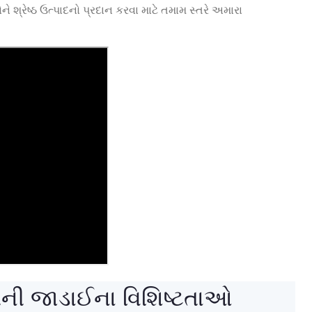
ે શ્રેષ્ઠ ઉત્પાદનો પ્રદાન કરવા માટે તમામ સ્તરે અમારા
ી જાડાઈના વિશિષ્ટતાઓ