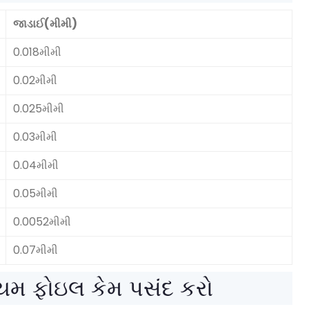
જાડાઈ(મીમી)
0.018મીમી
0.02મીમી
0.025મીમી
0.03મીમી
0.04મીમી
0.05મીમી
0.0052મીમી
0.07મીમી
િનિયમ ફોઇલ કેમ પસંદ કરો