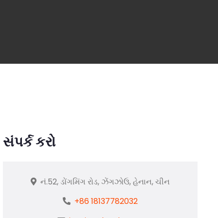
સંપર્ક કરો
નં.52, ડોંગમિંગ રોડ, ઝેંગઝોઉ, હેનાન, ચીન
+86 18137782032