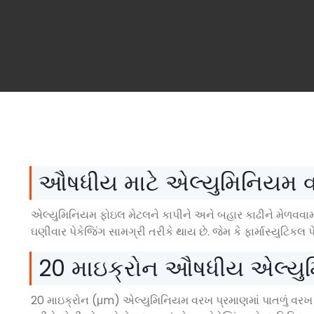
ઔષધીય માટે એલ્યુમિનિયમ 
એલ્યુમિનિયમ ફોઇલ મેટલને કાપીને અને બહાર કાઢીને મેળવવામાં
ઘણીવાર પેકેજિંગ સામગ્રી તરીકે થાય છે. જેમ કે ફાર્માસ્યુટિકલ પ
20 માઇક્રોન ઔષધીય એલ્યુ
20 માઇક્રોન (μm) એલ્યુમિનિયમ વરખ પ્રમાણમાં પાતળું વરખ છે જ