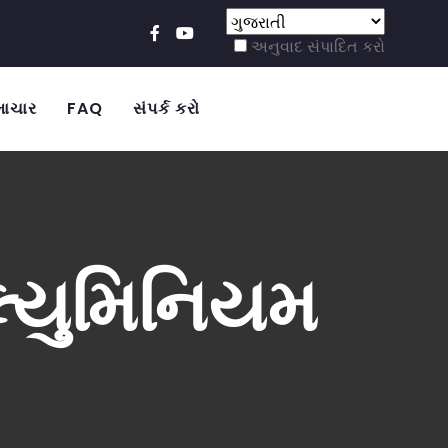
અનુવાદ સંપાદિત કરો
ાચાર
FAQ
સંપર્ક કરો
્યુમિનિયમ