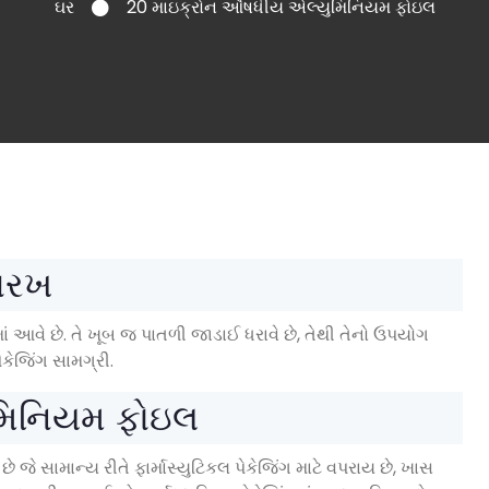
ઘર
20 માઇક્રોન ઔષધીય એલ્યુમિનિયમ ફોઇલ
વરખ
 આવે છે. તે ખૂબ જ પાતળી જાડાઈ ધરાવે છે, તેથી તેનો ઉપયોગ
ેકેજિંગ સામગ્રી.
મિનિયમ ફોઇલ
ે સામાન્ય રીતે ફાર્માસ્યુટિકલ પેકેજિંગ માટે વપરાય છે, ખાસ