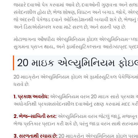
જ્યારે દવાઓ પેક કરવામાં આવે છે, દવાઓની ગુણવત્તા અને સલ
સંવેદનશીલ હોય છે, ભેજ શોષણ, વિઘટન અને બગાડ. જોકે, એલ્યુ
જે અંદરની પેકેજ્ડ દવાને ઓક્સિડેશનથી બચાવી શકે છે, ભેજનું શો
અને ડિસએસેમ્બલ કરવા માટે સરળ છે, અને સસ્તી પણ છે.
મોટાભાગના ઔષધીય એલ્યુમિનિયમ ફોઇલ એલ્યુમિનિયમ-પ્લાસ્ટિક
સુગમતા પ્રાપ્ત થાય., અને ફાર્માસ્યુટિકલ્સના આરોગ્યપ્રદ પ્રદર્
20 માઇક એલ્યુમિનિયમ ફોઇલ 
20 માઇક્રોન એલ્યુમિનિયમ ફોઇલ એ ફાર્માસ્યુટિકલ પેકેજિંગમા
ધરાવે છે.
1. પ્રકાશ અવરોધ:
એલ્યુમિનિયમ વરખ 20 માઇક સારો પ્રકાશ અવર
અધોગતિથી પ્રકાશસંવેદનશીલ દવાઓનું રક્ષણ કરવામાં મદદ કરી 
2. ભેજ-સાબિતી સ્તર:
એલ્યુમિનિયમ વરખ જેટલું જાડું, મજબૂત 
ભેજ પ્રતિકાર પ્રદાન કરી શકે છે, પરંતુ જાડા વરખ સાથે સરખામ
3. સરળતાથી રચાય છે:
20 માઇક્રોન એલ્યુમિનિયમ ફોઇલ પ્રમાણ