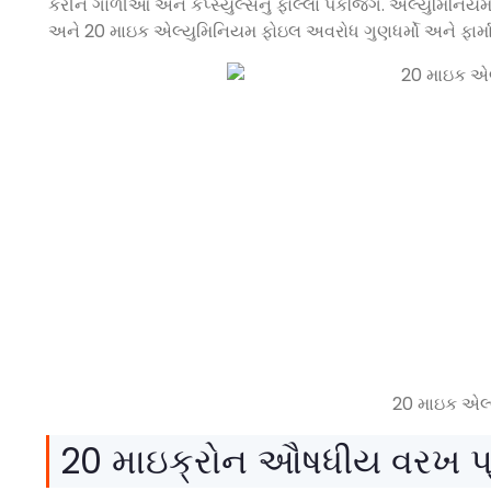
કરીને ગોળીઓ અને કેપ્સ્યુલ્સનું ફોલ્લા પેકેજિંગ. એલ્યુમિનિય
અને 20 માઇક એલ્યુમિનિયમ ફોઇલ અવરોધ ગુણધર્મો અને ફાર્માસ
20 માઇક એલ
20 માઇક્રોન ઔષધીય વરખ પ