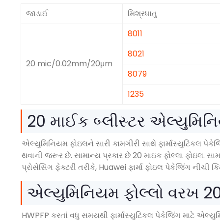
જાડાઈ
મિશ્રધાતુ
8011
8021
20 mic/0.02mm/20μm
8079
1235
20 માઈક બ્લીસ્ટર એલ્યુમિન
એલ્યુમિનિયમ ફોઇલને સારી કામગીરી સાથે ફાર્માસ્યુટિકલ પેકેજ
થવાની જરૂર છે. સામાન્ય પ્રકાર છે 20 માઇક ફોલ્લા ફોઇલ. સા
પ્રોસેસિંગ ફેક્ટરી તરીકે, Huawei ફાર્મા ફોઇલ પેકેજિંગ નીચી કિ
એલ્યુમિનિયમ ફોલ્લો વરખ 20
HWPFP કરતાં વધુ સમયથી ફાર્માસ્યુટિકલ પેકેજિંગ માટે એલ્યુમિ