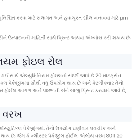
નિશ્ચિત કરવા માટે સલામત અને હવાચુસ્ત સીલ બનાવવા માટે μm
ે ઉત્પાદનની માહિતી સાથે પ્રિન્ટ અથવા એમ્બોસ કરી શકાય છે,
િનિયમ ફોઇલ રોલ
જાડાઈ સાથે એલ્યુમિનિયમ ફોઇલનો સંદર્ભ આપે છે 20 માઇક્રોન
યુટિકલ પેકેજીંગમાં સૌથી વધુ ઉપયોગ થાય છે અને કેટલીકવાર તેનો
િયમ ફોઈલ આગળ અને પાછળની બંને બાજુ પ્રિન્ટ કરવામાં આવે છે,
મ વરખ
ર્માસ્યુટિકલ પેકેજીંગમાં, તેનો ઉપયોગ ઘણીવાર લવચીક અને
 થાય છે, જેમ કે બ્લીસ્ટર પેકેજીંગ ફોઈલ. એલોય વરખ 8011 20