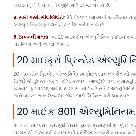
શકાય છે, તેને ફોલ્લા પેકેજીંગ માટે યોગ્ય બનાવે છે.
4. સારી ગરમી સીલબિલિટી:
20 પેકેજ્ડ દવાઓની અખંડિતતાને સુ
એલ્યુમિનિયમ ફોઇલને હીટ સીલ કરી શકાય છે.
5. છાપવાની ક્ષમતા:
આ 20 માઇક્રોન એલ્યુમિનિયમ ફોઇલ સપાટીન
બ્રાન્ડિંગ અને અન્ય વિગતો.
20 માઇક્રો પ્રિન્ટેડ એલ્યુમ
20 માઇક્રોન પ્રિન્ટેડ એલ્યુમિનિયમ ફોઇલ સામાન્ય રીતે ની 
(μm) જે મુદ્રિત અથવા કોટેડ કરવામાં આવ્યું છે. તેનો ફાર્માસ્
ઉપયોગ ફૂડ પેકેજીંગમાં થાય છે. 20 માઈક પ્રિન્ટેડ એલ્યુમિન
અને બ્રાન્ડ અને ઉત્પાદન લોગો સાથે ચિહ્નિત કરી શકાય છે.
20 માઈક 8011 એલ્યુમિનિય
8011 20 માઇક્રોન એલ્યુમિનિયમ ફોઇલ પ્રમાણમાં પાતળું છે. ફા
સરળતાથી મોલ્ડ કરી શકાય તેવી પેકેજિંગ સામગ્રી બનાવવા માટે