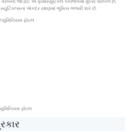
મ વરખની જાડાઈ એ ફાર્માસ્યુટિકલ પેકેજિંગમાં મુખ્ય પરિબળ છે,
્યુટિકલ્સના એકંદર રક્ષણમાં ભૂમિકા ભજવી શકે છે.
્યુમિનિયમ ફોઇલ
્રકાર