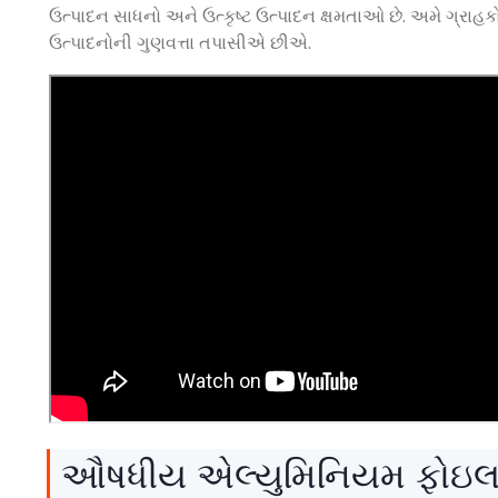
ઉત્પાદન સાધનો અને ઉત્કૃષ્ટ ઉત્પાદન ક્ષમતાઓ છે. અમે ગ્રાહકોન
ઉત્પાદનોની ગુણવત્તા તપાસીએ છીએ.
ઔષધીય એલ્યુમિનિયમ ફોઇલન