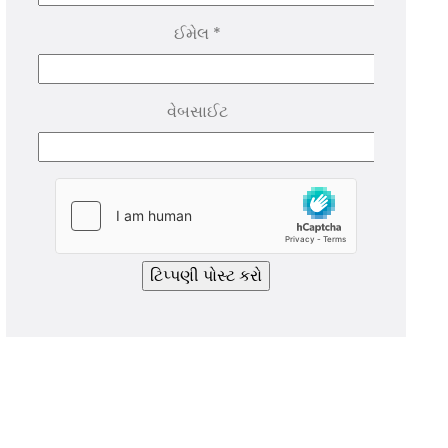
ઈમેલ
*
વેબસાઈટ