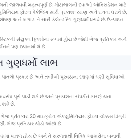
ામતી જાળવવી મહત્વપૂર્ણ છે. મોટાભાગની દવાઓ ઓક્સિડેશન માટે
મિનિયમ ફોઇલ પેકેજિંગ સારી પ્રકાશ-રક્ષણ અને ઘનતા ધરાવે છે,
ષણ અને બગાડ. તે સારી કેલેન્ડરિંગ ગુણધર્મો ધરાવે છે, ઉત્પાદન
ની સંયુક્ત ફિલ્મોના રૂપમાં હોય છે જેથી ભેજ પ્રતિકાર અને
શનને પણ ધ્યાનમાં લે છે.
ગુણધર્મો લાભ
ં પાતળો પ્રકાર છે અને તબીબી પુરવઠાના રક્ષણમાં ઘણી સુવિધાઓ
ોધ પૂરો પાડી શકે છે અને પ્રકાશના સંપર્કને કારણે થતા
શકે છે.
ભેજ પ્રતિકાર. 20 માઇક્રોન એલ્યુમિનિયમ ફોઇલ ચોક્કસ ડિગ્રી
ણી, ભેજ પ્રતિકાર થોડો ઓછો છે.
માં પાતળું હોય છે અને તે સરળતાથી વિવિધ આકારોમાં બનાવી