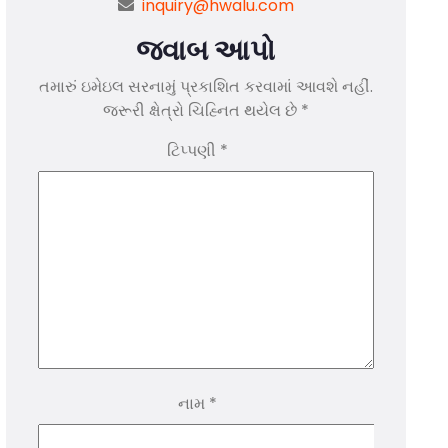
inquiry@hwalu.com
જવાબ આપો
તમારું ઇમેઇલ સરનામું પ્રકાશિત કરવામાં આવશે નહીં.
જરૂરી ક્ષેત્રો ચિહ્નિત થયેલ છે
*
ટિપ્પણી
*
નામ
*