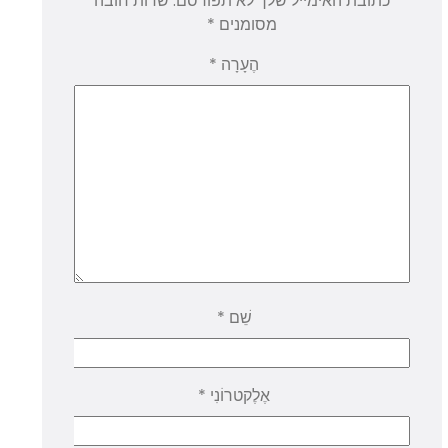
כתובת האימייל שלך לא תפורסם.
שדות חובה
מסומנים
*
הֶעָרָה
*
שֵׁם
*
אֶלֶקטרוֹנִי
*