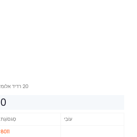
20 רדיד אלומיניום של מיקרופון
20 סוג נייר כסף רפ
עוֹבִי
סַגסוֹגֶת
8011