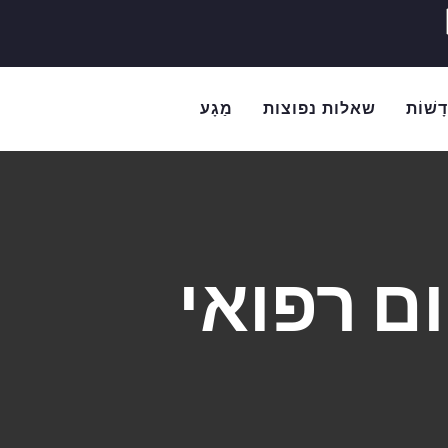
דָשׁוֹת
שאלות נפוצות
מַגָע