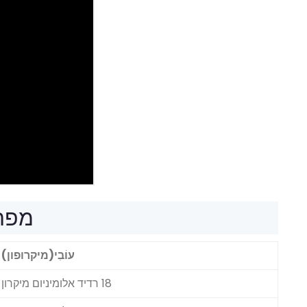
מפרט
עוֹבִי(מיקרופון)
18 רדיד אלומיניום מיקרון