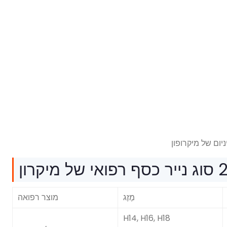
ואי של מיקרון
מֶזֶג
מוצר רפואה
H14, H16, H18