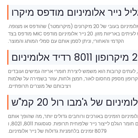
20 נייר אלומיניום מודפס של מיקרון מתייחס בדרך כלל לסכל אלומיניום בעובי של 20 מיקרונים (מיקרומטר) שהודפס או מצופה.
הוא נמצא בשימוש נרחב ביותר באריזות תרופות ומשמש לעיתים באריזות מזון. 20 נייר אלומיניום מודפס MIC מודפס בצד
הקדמי והאחורי, וניתן לסמן אותם עם סמלי המותג והמוצר.
8 רדיד אלומיניום
תרופות, לעתים קרובות הוא משמש ליצירת חומרי אריזה גמישים ועובדים
, כמו נייר אריזת שלפוחית. נייר סגסוגת 8011 20 מיקרופון מספק מחסום לאור, חמצן ולחות, עוזר בשמירה על שלמות
ויציבותם של מוצרים תרופתיים.
מיניום של ג'מבו רול 20 קמ"ש
 אלומיניום הזמינים באורכים ורוחבים גדולים יותר, מה שהופך אותם
מתאימים ליישומים בעלי נפח גבוה. גליל נייר ג'מבו הוא גם חומר הגלם לייצור נייר שלפוחית תרופות. סגסוגות 8011, 8021, ו
8079 זמינים בלחמניות גדולות של נייר אלומיניום.