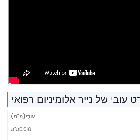
 עובי של נייר אלומיניום רפואי
עוֹבִי(מ"מ)
0.018מ"מ