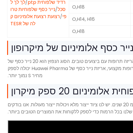
רדיד שלפוחית ​​ptp
/
לך לך ל
O,H18
סכל
/
נייר כסף שלפוחיות טרו
פי
/
רצועת רצועת אלומיניום ק
O,H14, H16
לה של TESR
O,H18
נייר אלומיניום צריך לעבור נהלים מרובים כדי לעבד לסכל אריזה תרופות עם ביצועים טובים. הסוג הנפוץ הוא 20 נייר כסף של
Blister. מחיר השוק הכללי הוא 3450 $/טוֹן. כמפעל לעיבוד תרופות מקצועי, אריזת נייר כסף של Huawei Pharma יכולה לספק
מחיר S נמוך יותר.
 אלומיניום 20 ספק מיקרון
HWPFP עוסק בייצור נייר אלומיניום לאריזות תרופות ליותר מ 20 שנים. יש לנו ציוד ייצור מלא ויכולות ייצור מעולות. אנו בודקים
שלנו בכל הרמות כדי לספק ללקוחות את המוצרים הטובים ביותר.