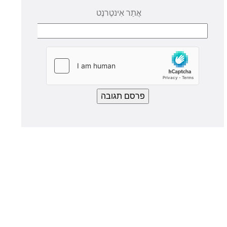
אֲתַר אִינטֶרנֶט