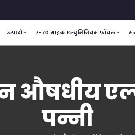
उत्पादों
7-70 माइक एल्युमिनियम फॉयल
स
रोन औषधीय एल
पन्नी