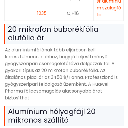
sr alumíniu
m szalagfó
1235
O,H18
lia
20 mikrofon buborékfólia
alufólia ár
Az alumíniumfóliának több eljáráson kell
keresztülmennie ahhoz, hogy jó teljesítményű
gyógyszeripari csomagolófóliává dolgozzák fel. A
gyakori típus az 20 mikrofon buborékfólia. Az
általános piaci ár az 3450 $/Tonna. Professzionális
gyógyszeripari feldolgozó üzemként, A Huawei
Pharma fóliacsomagolás alacsonyabb árat
biztosíthat.
Alumínium hólyagfájl 20
mikronos szállító