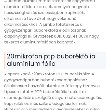
A Jumbo alumíniumfólia tekercsek nagyméretű
alumíniumfóliatekercsek, amelyek nagyobb
hosszúságban és szélességben kaphatók,
alkalmassá téve őket nagy volumenű
alkalmazásokhoz. A jumbo fóliatekercs a
gyógyszeripari buborékfólia előállításának
alapanyaga is. Ötvözetek 8011, 8021, és 8079 nagy
tekercs alumíniumfóliában kaphatók.
20mikrofon ptp buborékfólia
alumínium fólia
A specifikáció “20mikrofon PTP buborékfólia” A
gyógyszeriparban buborékcsomagoláshoz
általánosan használt alumíniumfólia egy bizonyos
típusára utal. A PTP buborékfólia tabletták
csomagolására szolgáló átnyomható csomagolás,
kapszulák és más szilárd adagolási formák.
Hatékonyan megvédheti a gyógyszereket a külső