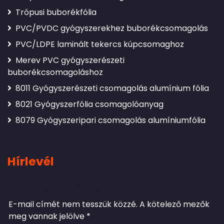
Trópusi buborékfólia
PVC/PVDC gyógyszerekhez buborékcsomagolás
PVC/LDPE laminált tekercs kúpcsomaghoz
Merev PVC gyógyszerészeti
buborékcsomagoláshoz
8011 Gyógyszerészeti csomagolás alumínium fólia
8021 Gyógyszerfólia csomagolóanyag
8079 Gyógyszeripari csomagolás alumíniumfólia
Hírlevél
Hagy egy választ
E-mail címét nem tesszük közzé.
A kötelező mezők
meg vannak jelölve
*