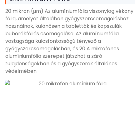
20 mikron (μm) Az alumíniumfólia viszonylag vékony
fólia, amelyet általában gyógyszercsomagoláshoz
használnak, különösen a tabletták és kapszulák
buborékfóliás csomagolása. Az alumíniumfólia
vastagsága kulcsfontosságú tényező a
gyógyszercsomagolásban, és 20 A mikrofonos
alumíniumfólia szerepet játszhat a záró
tulajdonságokban és a gyógyszerek általános
védelmében.