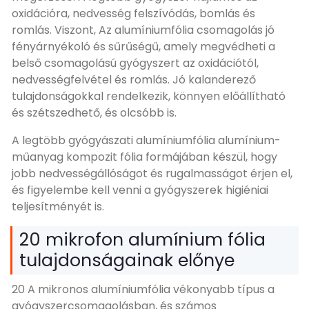
oxidációra, nedvesség felszívódás, bomlás és
romlás. Viszont, Az alumíniumfólia csomagolás jó
fényárnyékoló és sűrűségű, amely megvédheti a
belső csomagolású gyógyszert az oxidációtól,
nedvességfelvétel és romlás. Jó kalanderező
tulajdonságokkal rendelkezik, könnyen előállítható
és szétszedhető, és olcsóbb is.
A legtöbb gyógyászati ​​​​alumíniumfólia alumínium-
műanyag kompozit fólia formájában készül, hogy
jobb nedvességállóságot és rugalmasságot érjen el,
és figyelembe kell venni a gyógyszerek higiéniai
teljesítményét is.
20 mikrofon alumínium fólia
tulajdonságainak előnye
20 A mikronos alumíniumfólia vékonyabb típus a
gyógyszercsomagolásban, és számos