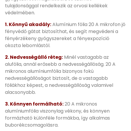
tulajdonsággal rendelkezik az orvosi kellékek
védelmében.
1. Könnyű akadály:
Alumínium fólia 20 A mikrofon jó
fényvédő gátat biztosíthat, és segít megvédeni a
fényérzékeny gyógyszereket a fényexpozíció
okozta lebomlástól.
2. Nedvességálló réteg:
Minél vastagabb az
alufólia, annál erősebb a nedvességállóság. 20 A
mikronos alumíniumfólia bizonyos fokú
nedvességállóságot biztosít, de a vastagabb
fóliákhoz képest, a nedvességállóság valamivel
alacsonyabb.
3. Könnyen formálható:
20 A mikronos
alumíniumfólia viszonylag vékony, és könnyen
formázható különféle formákba, így alkalmas
buborékcsomagolásra.