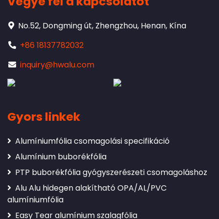
Vegye fel a kapcsolatot
No.52, Dongming út, Zhengzhou, Henan, Kína
+86 18137782032
inquiry@hwalu.com
Gyors linkek
Alumíniumfólia csomagolási specifikáció
Alumínium buborékfólia
PTP buborékfólia gyógyszerészeti csomagoláshoz
Alu Alu hidegen alakítható OPA/AL/PVC
alumíniumfólia
Easy Tear alumínium szalagfólia