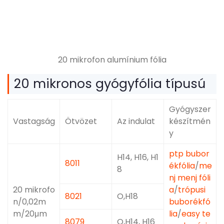
20 mikrofon alumínium fólia
20 mikronos gyógyfólia típusú
Gyógyszer
Vastagság
Ötvözet
Az indulat
készítmén
y
ptp bubor
H14, H16, H1
8011
ékfólia
/
me
8
nj menj fóli
20 mikrofo
a
/
trópusi
8021
O,H18
n/0,02m
buborékfó
m/20μm
lia
/
easy te
8079
O,H14, H16