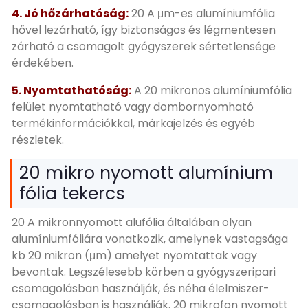
4. Jó hőzárhatóság:
20 A μm-es alumíniumfólia
hővel lezárható, így biztonságos és légmentesen
zárható a csomagolt gyógyszerek sértetlensége
érdekében.
5. Nyomtathatóság:
A 20 mikronos alumíniumfólia
felület nyomtatható vagy dombornyomható
termékinformációkkal, márkajelzés és egyéb
részletek.
20 mikro nyomott alumínium
fólia tekercs
20 A mikronnyomott alufólia általában olyan
alumíniumfóliára vonatkozik, amelynek vastagsága
kb 20 mikron (μm) amelyet nyomtattak vagy
bevontak. Legszélesebb körben a gyógyszeripari
csomagolásban használják, és néha élelmiszer-
csomagolásban is használják. 20 mikrofon nyomott