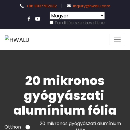
+86 18137782032
|
inquiry@hwalu.com
Fordítás szerkesztése
20 mikronos
gyógyászati ​​
alumínium fólia
20 mikronos gyógyászati ​​alumínium
Otthon