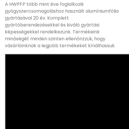
A HWPFP több mint éve foglalkozik
gyógyszercsomagoláshoz használt alumíniumfólia
gyártásával 20 év. Komplett
gyártóberendezésekkel és kiváló gyártási
képességekkel rendelkezünk. Termékeink
minőségét minden szinten ellenőrizzük, hogy
vásárlóinknak a legjobb termékeket kínálhassuk.