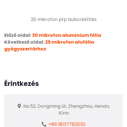
20 mikrofon ptp buborékfólia
Előző oldal:
30 mikrofon alumínium fólia
Következő oldal:
25 mikrofon alufólia
gyógyszertárhoz
Érintkezés
No.52, Dongming út, Zhengzhou, Henan,
Kína
+86 18137782032