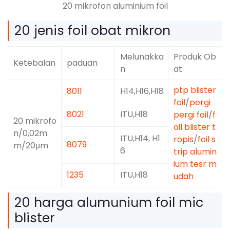
20 mikrofon aluminium foil
20 jenis foil obat mikron
Melunakka
Produk Ob
Ketebalan
paduan
n
at
ptp blister
8011
H14,H16,H18
foil
/
pergi
8021
ITU,H18
pergi foil
/
f
20 mikrofo
oil blister t
n/0,02m
ITU,H14, H1
ropis
/
foil s
8079
m/20μm
6
trip alumin
ium tesr m
1235
ITU,H18
udah
20 harga alumunium foil mic
blister