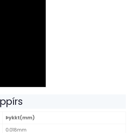
appírs
Þykkt(mm)
0.018mm