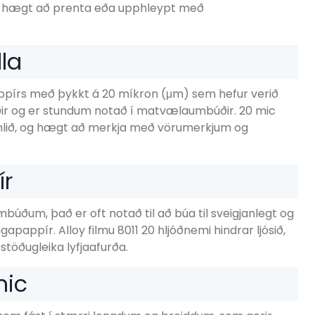
r hægt að prenta eða upphleypt með
la
pappírs með þykkt á 20 míkron (μm) sem hefur verið
ðir og er stundum notað í matvælaumbúðir. 20 mic
hlið, og hægt að merkja með vörumerkjum og
ír
umbúðum, það er oft notað til að búa til sveigjanlegt og
appír. Alloy filmu 8011 20 hljóðnemi hindrar ljósið,
g stöðugleika lyfjaafurða.
mic