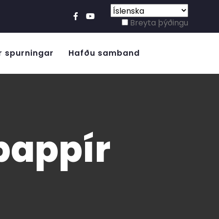
Breyta þýðingu
r spurningar
Hafðu samband
lpappír