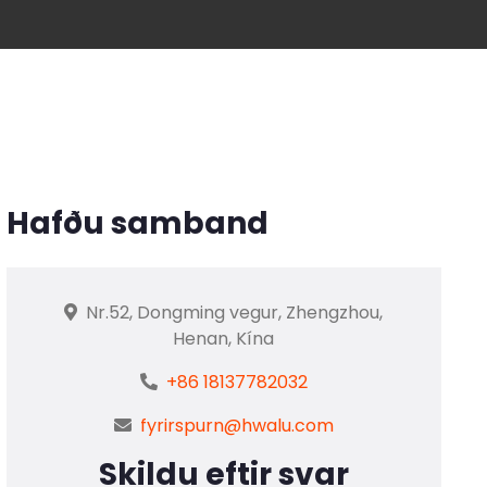
Hafðu samband
Nr.52, Dongming vegur, Zhengzhou,
Henan, Kína
+86 18137782032
fyrirspurn@hwalu.com
Skildu eftir svar