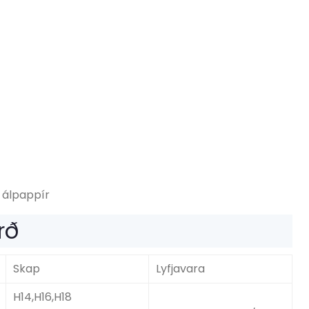
 álpappír
rð
Skap
Lyfjavara
H14,H16,H18