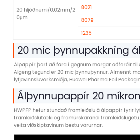
8021
20 hljóðnemi/0,02mm/2
0μm
8079
1235
20 mic þynnupakkning ál
Álpappír þarf að fara í gegnum margar aðferðir ti
Algeng tegund er 20 mic þynnuþynnur. Almennt ma
lyfjavinnsluverksmiðja, Huawei Pharma Foil Packagin
Álþynnupappír 20 míkron 
HWPFP hefur stundað framleiðslu á álpappír fyrir ly
framleiðslutæki og framúrskarandi framleiðslugetu.
veita viðskiptavinum bestu vörurnar.