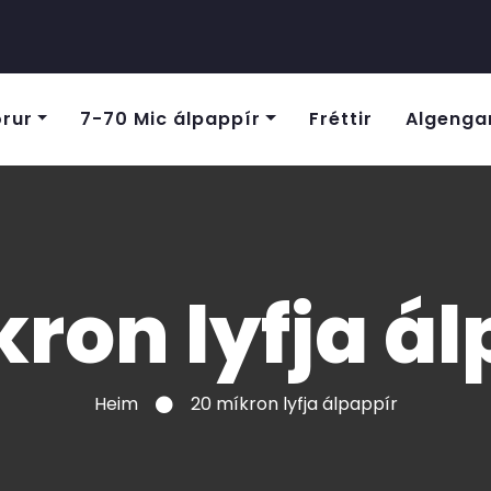
rur
7-70 Mic álpappír
Fréttir
Algenga
ron lyfja á
Heim
20 míkron lyfja álpappír