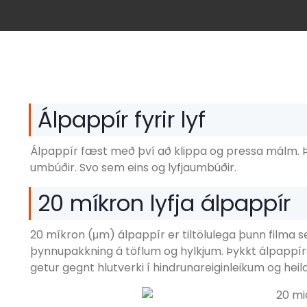
Álpappír fyrir lyf
Álpappír fæst með því að klippa og pressa málm. Þ
umbúðir. Svo sem eins og lyfjaumbúðir.
20 míkron lyfja álpappír
20 míkron (μm) álpappír er tiltölulega þunn filma 
þynnupakkning á töflum og hylkjum. Þykkt álpappírs 
getur gegnt hlutverki í hindrunareiginleikum og heild