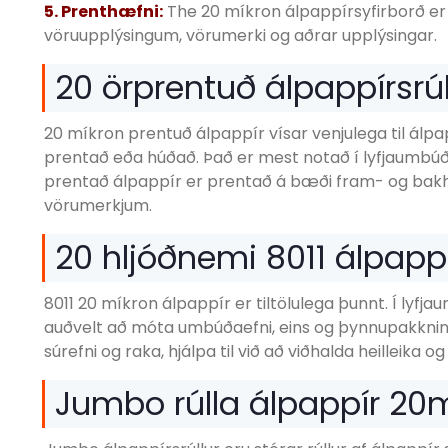
5. Prenthæfni:
The 20 míkron álpappírsyfirborð e
vöruupplýsingum, vörumerki og aðrar upplýsingar.
20 örprentuð álpappírsrúl
20 míkron prentuð álpappír vísar venjulega til ál
prentað eða húðað. Það er mest notað í lyfjaumbú
prentað álpappír er prentað á bæði fram- og bak
vörumerkjum.
20 hljóðnemi 8011 álpapp
8011 20 míkron álpappír er tiltölulega þunnt. Í lyfja
auðvelt að móta umbúðaefni, eins og þynnupakkningap
súrefni og raka, hjálpa til við að viðhalda heilleika o
Jumbo rúlla álpappír 20