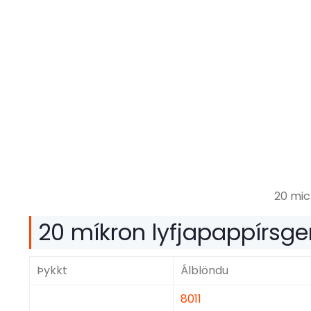
20 mic
20 míkron lyfjapappírsge
Þykkt
Álblöndu
8011