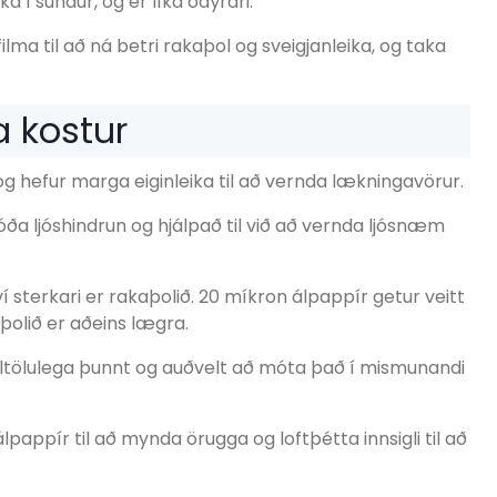
a í sundur, og er líka ódýrari.
ilma til að ná betri rakaþol og sveigjanleika, og taka
a kostur
g hefur marga eiginleika til að vernda lækningavörur.
óða ljóshindrun og hjálpað til við að vernda ljósnæm
í sterkari er rakaþolið. 20 míkron álpappír getur veitt
þolið er aðeins lægra.
iltölulega þunnt og auðvelt að móta það í mismunandi
appír til að mynda örugga og loftþétta innsigli til að