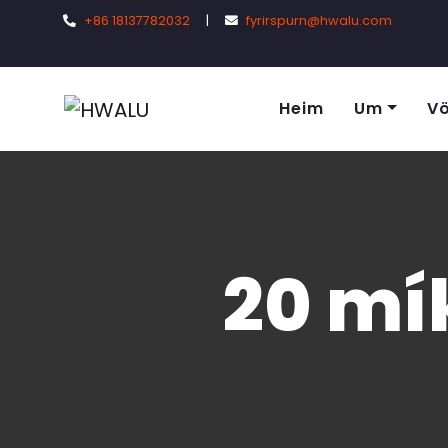
+86 18137782032
|
fyrirspurn@hwalu.com
Heim
Um
Vö
20 mík