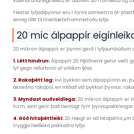
kalendrunareiginleika, er auðvelt að framleiða og tak
Flestar lyfjaálþynnur eru í formi samsettra ál-plastf
einnig tillit til hreinlætisframmistöðu lyfja.
20 mic álpappír eiginleik
20 míkron álpappír er þynnri gerð í lyfjaumbúðum o
1. Létt hindrun:
Álpappír 20 hljóðnemi getur veitt g
lyf gegn niðurbroti af völdum ljóss.
2. Rakaþétt lag:
Því þykkari sem álpappírinn er, þv
ákveðna rakaþol, en miðað við þykkari þynnur, raka
3. Myndast auðveldlega:
20 míkron álpappír er t
form, sem gerir það hentugt fyrir þynnupakkningar.
4. Góð hitaþéttleiki:
20 Hægt er að hitaþétta μm álp
tryggja heilleika pakkaðra lyfja.