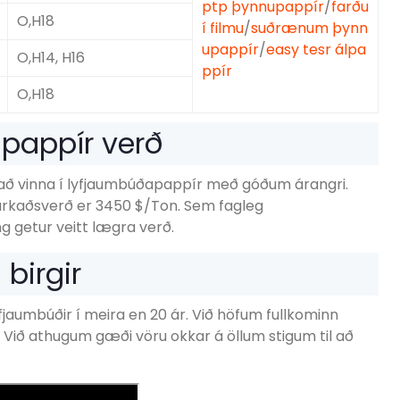
ptp þynnupappír
/
farðu
O,H18
í filmu
/
suðrænum þynn
upappír
/
easy tesr álpa
O,H14, H16
ppír
O,H18
pappír verð
l að vinna í lyfjaumbúðapappír með góðum árangri.
rkaðsverð er 3450 $/Ton. Sem fagleg
g getur veitt lægra verð.
birgir
fjaumbúðir í meira en 20 ár. Við höfum fullkominn
 Við athugum gæði vöru okkar á öllum stigum til að