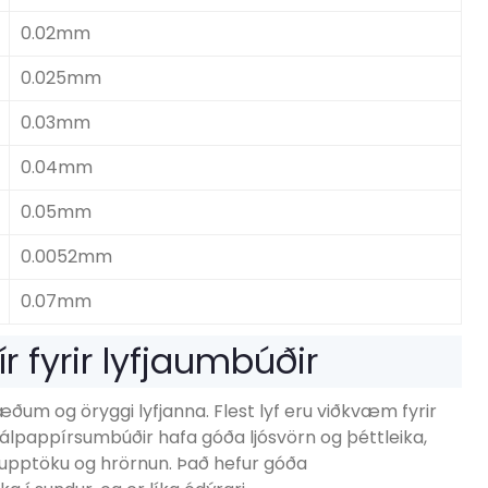
0.02mm
0.025mm
0.03mm
0.04mm
0.05mm
0.0052mm
0.07mm
r fyrir lyfjaumbúðir
ðum og öryggi lyfjanna. Flest lyf eru viðkvæm fyrir
, álpappírsumbúðir hafa góða ljósvörn og þéttleika,
aupptöku og hrörnun. Það hefur góða