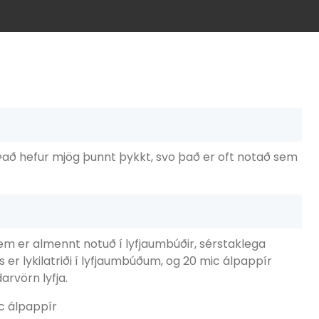
að hefur mjög þunnt þykkt, svo það er oft notað sem
sem er almennt notuð í lyfjaumbúðir, sérstaklega
er lykilatriði í lyfjaumbúðum, og 20 mic álpappír
arvörn lyfja.