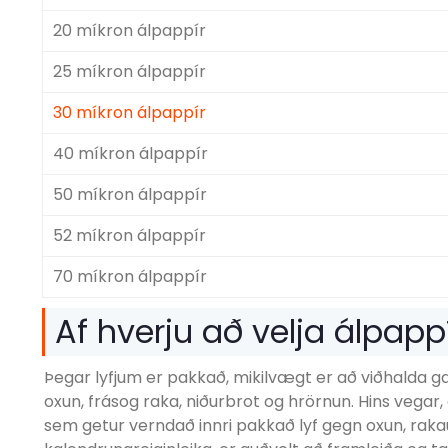
20 míkron álpappír
25 míkron álpappír
30 míkron álpappír
40 míkron álpappír
50 míkron álpappír
52 míkron álpappír
70 míkron álpappír
Af hverju að velja álpappí
Þegar lyfjum er pakkað, mikilvægt er að viðhalda gæ
oxun, frásog raka, niðurbrot og hrörnun. Hins vegar
sem getur verndað innri pakkað lyf gegn oxun, rak