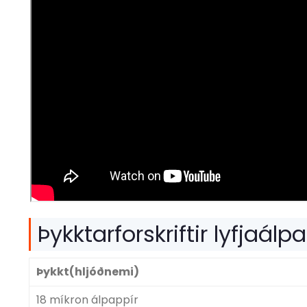
Þykktarforskriftir lyfjaálp
Þykkt(hljóðnemi)
18 míkron álpappír