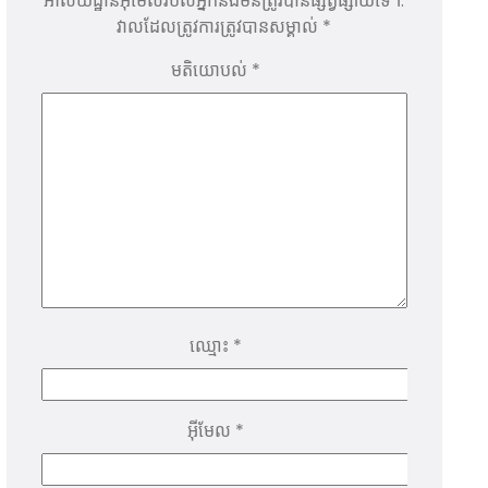
អាសយដ្ឋានអ៊ីមែលរបស់អ្នកនឹងមិនត្រូវបានផ្សព្វផ្សាយទេ។.
វាលដែលត្រូវការត្រូវបានសម្គាល់
*
មតិយោបល់
*
ឈ្មោះ
*
អ៊ីមែល
*