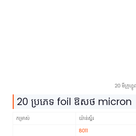
20 មីក្រូហ្
20 ប្រភេទ foil ឱសថ micron
កម្រាស់
យ៉ាន់ស្ព័រ
8011