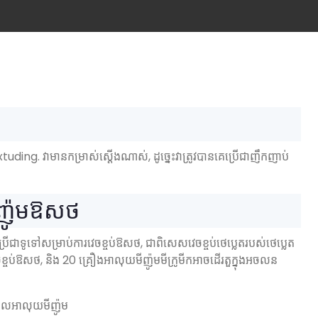
ding. វាមានកម្រាស់ស្តើងណាស់, ដូច្នេះវាត្រូវបានគេប្រើជាញឹកញាប់
ញ៉ូមឱសថ
រើជាទូទៅសម្រាប់ការវេចខ្ចប់ឱសថ, ជាពិសេសវេចខ្ចប់ថេប្លេតរបស់ថេប្លេត
េចខ្ចប់ឱសថ, និង 20 គ្រឿងអាលុយមីញ៉ូមមីក្រូមីកអាចដើរតួក្នុងអចលន