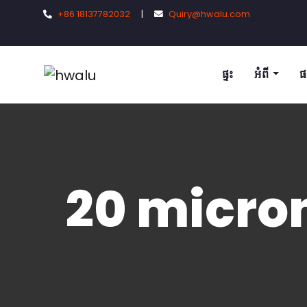
+86 18137782032
|
Quiry@hwalu.com
ផ្ទះ
អំពី
ផ
20 micron