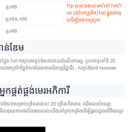
ftp poil blind eil
/
ទៅ foil
/
f
អូ,H18
oil ពងបែកត្រូពិច
/
foil ឆ្នូតអាលុ
អូ,H14, H16
យមីញ៉ូមងាយស្រួល
អូ,H18
ាន់ឌែម
ច្នៃទៅក្នុង foil កញ្ចប់វេចខ្ចប់ឱសថដោយដំណើរការល្អ. ប្រភេទទូទៅគឺ 20
ាមជារោងចក្រកែច្នៃឱសថដែលមានជំនាញវិជ្ជាជីវៈ, កញ្ចប់ឱសថ Huawei
្គត់ផ្គង់មេរអភិការី
ខ្ចប់ឱសថសម្រាប់ច្រើនជាងនេះ 20 ច្រើនកើតមាន. យើងបានបំពេញ
ើលគុណភាពផលិតផលរបស់យើងនៅគ្រប់កម្រិតដើម្បីផ្តល់ជូនអតិថិជននូវ