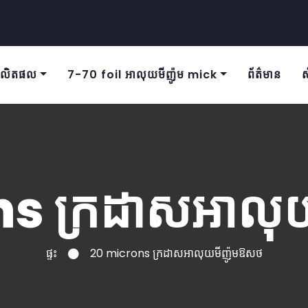
លិតផល
7-70 foil អាលុយមីញ៉ូម mick
ព័ត៌មាន
ស
s ក្រដាសអាលុ
ផ្ទះ
20 microns ក្រដាសអាលុយមីញ៉ូមឱសថ