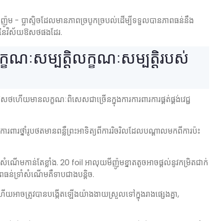
ូម - ប្លាស្ទិចដែលមានភាពច្របូកច្របល់ដើម្បីទទួលបានភាពធន់នឹង
័យនៃវិស័យឱសថផងដែរ.
ៈសម្បត្តិលក្ខណៈសម្បត្តិរបស់
់ឱសថហើយមានលក្ខណៈពិសេសជាច្រើនក្នុងការការពារការផ្គត់ផ្គង់វេជ្ជ
ួយការពារថ្នាំរូបថតមានពន្លឺព្រះអាទិត្យពីការរិចរិលដែលបណ្តាលមកពីការប៉ះ
ងសំណើមកាន់តែខ្លាំង. 20 foil អាលុយមីញ៉ូមខ្នាតតូចអាចផ្តល់នូវកម្រិតជាក់
ពធន់ទ្រាំសំណើមគឺទាបជាងបន្តិច.
ហើយអាចត្រូវបានបង្កើតឡើងយ៉ាងងាយស្រួលទៅក្នុងរាងផ្សេងគ្នា,