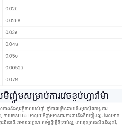
0.02ម
0.025ម
0.03ម
0.04ម
0.05ម
0.0052ម
0.07ម
ីញ៉ូមសម្រាប់ការវេចខ្ចប់ហ្វារ៉ាម៉ា
ពនិងសុវត្ថិភាពរបស់ថ្នាំ. ថ្នាំភាគច្រើនងាយនឹងអុកស៊ីតកម្ម, ការ
ារវេចខ្ចប់ foil អាលុយមីញ៉ូមមានការការពារនិងទឹកភ្លៀងល្អ, ដែលអាច
ោះជីវជាតិ. វាមានលក្ខណៈសម្បត្តិធ្វើឱ្យខាប់ល្អ, ងាយស្រួលផលិតនិងរុះរើ,