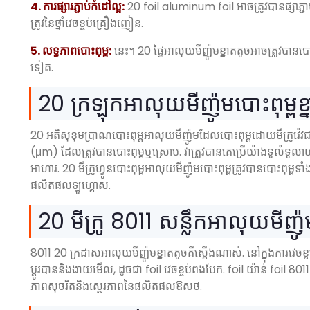
4. ការផ្សារភ្ជាប់កំដៅល្អ:
20 foil aluminum foil អាចត្រូវបានផ្សាភ្ជាប
ត្រូវនៃថ្នាំវេចខ្ចប់គ្រឿងញៀន.
5. លទ្ធភាពបោះពុម្ព:
នេះ។ 20 ផ្ទៃអាលុយមីញ៉ូមខ្នាតតូចអាចត្រូវបាន
ទៀត.
20 ក្រឡុកអាលុយមីញ៉ូមបោះពុម្ពខ្
20 អតិសុខុមប្រាណបោះពុម្ពអាលុយមីញ៉ូមដែលបោះពុម្ពដោយមីក្រូវ៉េ
(μm) ដែលត្រូវបានបោះពុម្ពឬស្រោប. វាត្រូវបានគេប្រើយ៉ាងទូលំទូលាយបំ
អាហារ. 20 មីក្រូហ្វូនបោះពុម្ពអាលុយមីញ៉ូមបោះពុម្ពត្រូវបានបោះពុ
ផលិតផលឡូហ្គោស.
20 មីក្រូ 8011 សន្លឹកអាលុយមីញ៉ូ
8011 20 ក្រដាសអាលុយមីញ៉ូមខ្នាតតូចគឺស្តើងណាស់. នៅក្នុងការវេចខ្ចប
ប្តូរបាននិងងាយមើល, ដូចជា foil វេចខ្ចប់ពងបែក. foil យ៉ាន់ foil 80
ភាពសុចរិតនិងស្ថេរភាពនៃផលិតផលឱសថ.