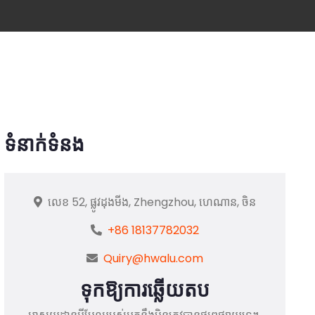
ទំនាក់ទំនង
លេខ 52, ផ្លូវដុងមីង, Zhengzhou, ហេណាន, ចិន
+86 18137782032
Quiry@hwalu.com
ទុកឱ្យការឆ្លើយតប