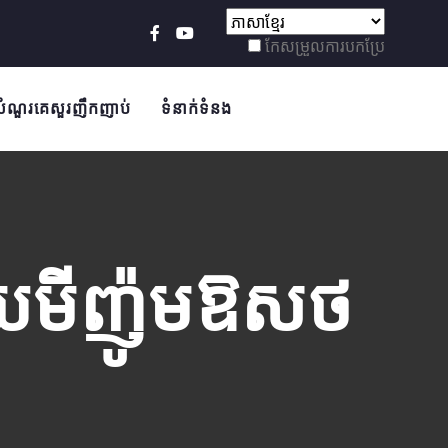
កែសម្រួលការបកប្រែ
ំណួរគេសួរញឹកញាប់
ទំនាក់ទំនង
យមីញ៉ូមឱសថ