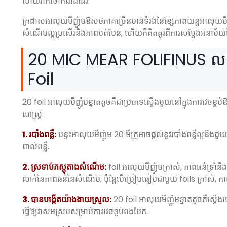
ហើយវាក៏ថោកជាងដែរ.
ក្រដាសអាលុយមីញ៉ូមឱសថភាគច្រើនមានទំរង់នៃខ្សែភាពយន្តអាលុយមីញ៉
សំណើមល្អប្រសើរនិងភាពបត់បែន, ហើយក៏គិតគូរពីការសម្តែងអនាម
20 MIC MEAR FOLIFINUS លក្ខណ
Foil
20 foil អាលុយមីញ៉ូមខ្នាតតូចគឺជាប្រភេទស្តើងមួយនៅក្នុងការវេចខ្ចប
សាស្រ្ត.
1. របាំងពន្លឺ:
បន្ទះអាលុយមីញ៉ូម 20 មីក្រូអាចផ្តល់នូវរបាំងពន្លឺល្អនិងជ
ពាល់ពន្លឺ.
2. ស្រទាប់ភស្តុតាងសំណើម:
foil អាលុយមីញ៉ូមក្រាស់, ភាពធន់ទ្រាំនឹ
លាក់នៃភាពធន់នៃសំណើម, ប៉ុន្តែបើប្រៀបធៀបជាមួយ foils ក្រាស់, ភា
3. បានបង្កើតយ៉ាងងាយស្រួល:
20 foil អាលុយមីញ៉ូមខ្នាតតូចគឺស្តើង
ធ្វើឱ្យវាសមស្របសម្រាប់ការវេចខ្ចប់ពងបែក.