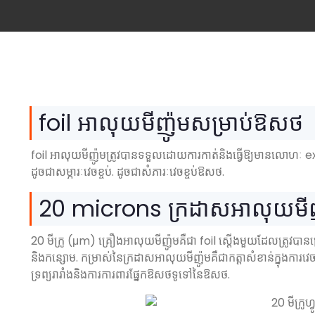
foil អាលុយមីញ៉ូមសម្រាប់ឱសថ
foil អាលុយមីញ៉ូមត្រូវបានទទួលដោយការកាត់និងធ្វើឱ្យមានលោហៈ extu
ដូចជាសម្ភារៈវេចខ្ចប់. ដូចជាសំភារៈវេចខ្ចប់ឱសថ.
20 microns ក្រដាសអាលុយមី
20 មីក្រូ (μm) គ្រឿងអាលុយមីញ៉ូមគឺជា foil ស្តើងមួយដែលត្រូវបានប្
និងកន្សោម. កម្រាស់នៃក្រដាសអាលុយមីញ៉ូមគឺជាកត្តាសំខាន់ក្នុងការវ
ទ្រព្យរារាំងនិងការការពារផ្នែកឱសថទូទៅនៃឱសថ.