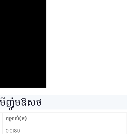
ុយមីញ៉ូមឱសថ
កម្រាស់(ម)
0.018ម