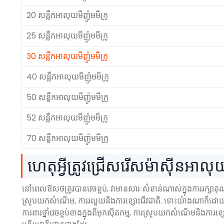
20 សន្លឹកអាលុយមីញ៉ូមមីក្រូ
25 សន្លឹកអាលុយមីញ៉ូមមីក្រូ
30 សន្លឹកអាលុយមីញ៉ូមមីក្រូ
40 សន្លឹកអាលុយមីញ៉ូមមីក្រូ
50 សន្លឹកអាលុយមីញ៉ូមមីក្រូ
52 សន្លឹកអាលុយមីញ៉ូមមីក្រូ
70 សន្លឹកអាលុយមីញ៉ូមមីក្រូ
ហេតុអ្វីត្រូវជ្រើសរើសម៉ាស៊ីនអាលុយម
នៅពេលឱសថត្រូវបានវេចខ្ចប់, វាមានសារៈសំខាន់ណាស់ក្នុងការរក្សាគុណភា
ស្រូបយកសំណើម, ការរលួយនិងការខ្សោះជីវជាតិ. ទោះយ៉ាងណាក៏ដោយ, ក
ការពារថ្នាំវេចខ្ចប់ខាងក្នុងពីអុកស៊ីតកម្ម, ការស្រូបយកសំណើមនិងការខ្ស