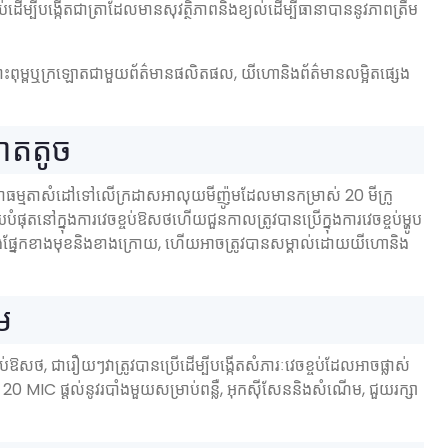
់ដើម្បីបង្កើតជាត្រាដែលមានសុវត្ថិភាពនិងខ្យល់ដើម្បីធានាបាននូវភាពត្រឹម
បោះពុម្ពឬក្រឡោតជាមួយព័ត៌មានផលិតផល, យីហោនិងព័ត៌មានលម្អិតផ្សេង
នាតតូច
វជាធម្មតាសំដៅទៅលើក្រដាសអាលុយមីញ៉ូមដែលមានកម្រាស់ 20 មីក្រូ
ផុតនៅក្នុងការវេចខ្ចប់ឱសថហើយជួនកាលត្រូវបានប្រើក្នុងការវេចខ្ចប់ម្ហូប
ម្ពទាំងផ្នែកខាងមុខនិងខាងក្រោយ, ហើយអាចត្រូវបានសម្គាល់ដោយយីហោនិង
ម
់ឱសថ, ជារឿយៗវាត្រូវបានប្រើដើម្បីបង្កើតសំភារៈវេចខ្ចប់ដែលអាចផ្លាស់
11 20 MIC ផ្តល់នូវរបាំងមួយសម្រាប់ពន្លឺ, អុកស៊ីសែននិងសំណើម, ជួយរក្សា