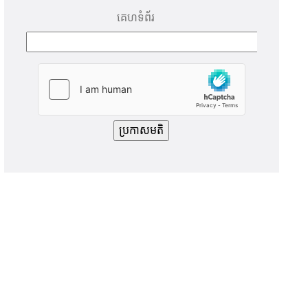
គេហទំព័រ