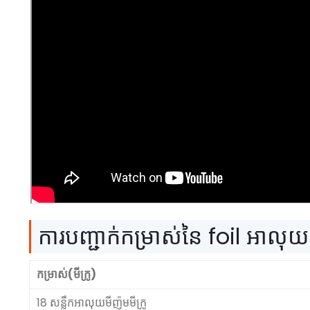
ការបញ្ជាក់កម្រាស់នៃ foil អាល
កម្រាស់(មីក្រូ)
18 សន្លឹកអាលុយមីញ៉ូមមីក្រូ