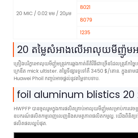
8021
20 MIC / 0.02 មម / 20μម
8079
1235
20 តម្លៃសំអាងលើអាលុយមីញ៉ូមអ
គ្រឿងបរិក្ខារអាលុយមីញ៉ូមត្រូវការឆ្លងកាត់នីតិវិធីជាច្រើនដែលត្រូវកែ
ក្រេឌីត mick ultister. តម្លៃទីផ្សារទូទៅគឺ 3450 $/តោន. ក្នុងន
Huawei Phoil កញ្ចប់អាចផ្តល់នូវតម្លៃទាបទាប.
foil aluminum blistics 20 អ្នកផ
HWPFP បានចូលរួមក្នុងការផលិតគ្រាប់អាលុយមីញ៉ូមសម្រាប់ការវេច
ឧបករណ៍ផលិតកម្មពេញលេញនិងសមត្ថភាពផលិតកម្មល្អ. យើងពិនិត្យម
ផលិតផលល្អបំផុត.