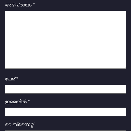
അഭിപ്രായം
*
പേര്
*
ഇമെയിൽ
*
വെബ്സൈറ്റ്