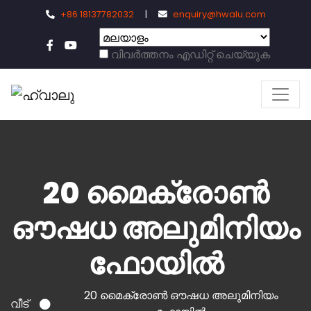
+86 18137782032
|
enquiry@hwalu.com
വിവർത്തനം എഡിറ്റ് ചെയ്യുക
20 മൈക്രോൺ
ഔഷധ അലുമിനിയം
ഫോയിൽ
20 മൈക്രോൺ ഔഷധ അലുമിനിയം
വീട്