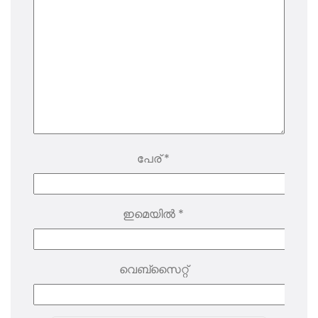
പേര്
*
ഇമെയിൽ
*
വെബ്സൈറ്റ്