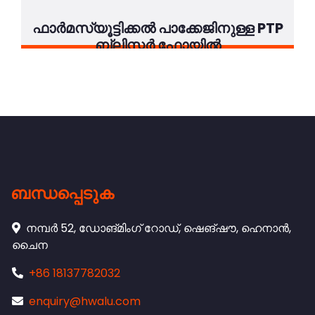
ഫാർമസ്യൂട്ടിക്കൽ പാക്കേജിനുള്ള PTP
ബ്ലിസ്റ്റർ ഫോയിൽ
ബന്ധപ്പെടുക
നമ്പർ 52, ഡോങ്മിംഗ് റോഡ്, ഷെങ്‌ഷൗ, ഹെനാൻ,
ചൈന
+86 18137782032
enquiry@hwalu.com