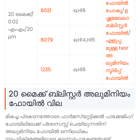
ഫോയിൽ
8021
ഒ,H18
പോകൂ
/
ഉ
20 മൈക്ക്/
ഷ്ണമേഖലാ
0.02
ബ്ലിസ്റ്റർ
എംഎം/20
ഫോയിൽ
/
μm
8079
ഒ,H14,H16
എളുപ്പ
മുള്ള tesr
അ
ലുമിനിയം
1235
ഒ,H18
സ്ട്രിപ്പ്
ഫോയിൽ
20 മൈക്ക് ബ്ലിസ്റ്റർ അലുമിനിയം
ഫോയിൽ വില
മികച്ച പ്രകടനത്തോടെ ഫാർമസ്യൂട്ടിക്കൽ പാക്കേജിംഗ്
ഫോയിലിലേക്ക് പ്രോസസ്സ് ചെയ്യുന്നതിന്
അലുമിനിയം ഫോയിൽ ഒന്നിലധികം
നടപടിക്രമങ്ങളിലൂടെ കടന്നുപോകേണ്ടതുണ്ട്..