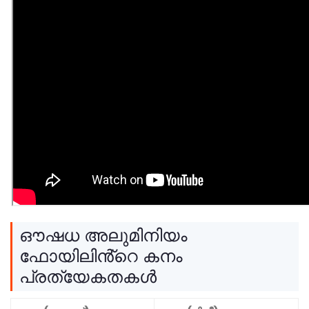
ഔഷധ അലുമിനിയം
ഫോയിലിൻ്റെ കനം
പ്രത്യേകതകൾ