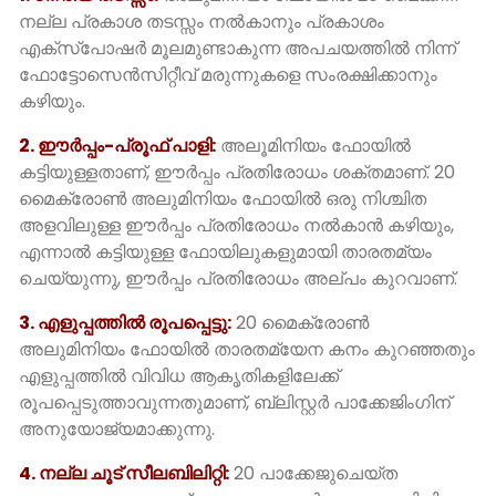
നല്ല പ്രകാശ തടസ്സം നൽകാനും പ്രകാശം
എക്സ്പോഷർ മൂലമുണ്ടാകുന്ന അപചയത്തിൽ നിന്ന്
ഫോട്ടോസെൻസിറ്റീവ് മരുന്നുകളെ സംരക്ഷിക്കാനും
കഴിയും.
2. ഈർപ്പം-പ്രൂഫ് പാളി:
അലൂമിനിയം ഫോയിൽ
കട്ടിയുള്ളതാണ്, ഈർപ്പം പ്രതിരോധം ശക്തമാണ്. 20
മൈക്രോൺ അലുമിനിയം ഫോയിൽ ഒരു നിശ്ചിത
അളവിലുള്ള ഈർപ്പം പ്രതിരോധം നൽകാൻ കഴിയും,
എന്നാൽ കട്ടിയുള്ള ഫോയിലുകളുമായി താരതമ്യം
ചെയ്യുന്നു, ഈർപ്പം പ്രതിരോധം അല്പം കുറവാണ്.
3. എളുപ്പത്തിൽ രൂപപ്പെട്ടു:
20 മൈക്രോൺ
അലുമിനിയം ഫോയിൽ താരതമ്യേന കനം കുറഞ്ഞതും
എളുപ്പത്തിൽ വിവിധ ആകൃതികളിലേക്ക്
രൂപപ്പെടുത്താവുന്നതുമാണ്, ബ്ലിസ്റ്റർ പാക്കേജിംഗിന്
അനുയോജ്യമാക്കുന്നു.
4. നല്ല ചൂട് സീലബിലിറ്റി:
20 പാക്കേജുചെയ്ത