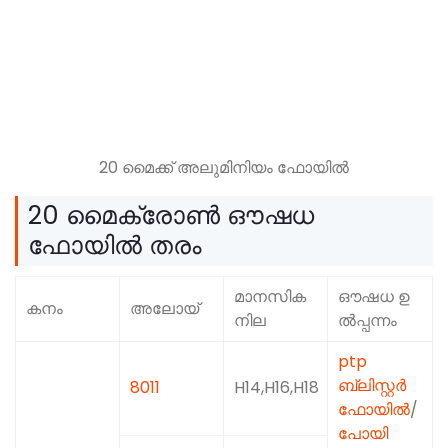
20 മൈക്ക് അലുമിനിയം ഫോയിൽ
20 മൈക്രോൺ ഔഷധ
ഫോയിൽ തരം
മാനസിക
ഔഷധ ഉ
കനം
അലോയ്
നില
ൽപ്പന്നം
ptp
ബ്ലിസ്റ്റർ
8011
H14,H16,H18
ഫോയിൽ
/
പോയി