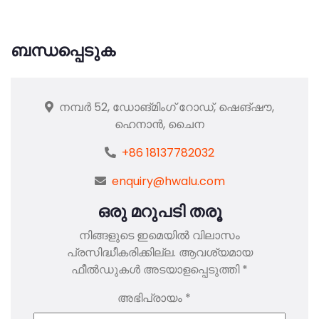
ബന്ധപ്പെടുക
നമ്പർ 52, ഡോങ്മിംഗ് റോഡ്, ഷെങ്‌ഷൗ,
ഹെനാൻ, ചൈന
+86 18137782032
enquiry@hwalu.com
ഒരു മറുപടി തരൂ
നിങ്ങളുടെ ഇമെയിൽ വിലാസം
പ്രസിദ്ധീകരിക്കില്ല.
ആവശ്യമായ
ഫീൽഡുകൾ അടയാളപ്പെടുത്തി
*
അഭിപ്രായം
*