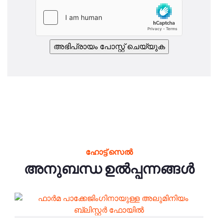
ഹോട്ട് സെൽ
അനുബന്ധ ഉൽപ്പന്നങ്ങൾ