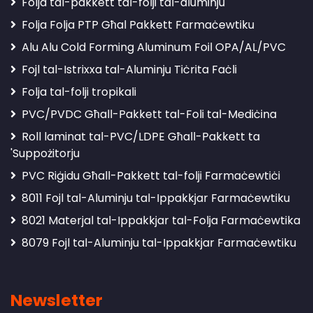
Folja tal-pakkett tal-folji tal-aluminju
Folja Folja PTP Għal Pakkett Farmaċewtiku
Alu Alu Cold Forming Aluminum Foil OPA/AL/PVC
Fojl tal-Istrixxa tal-Aluminju Tiċrita Faċli
Folja tal-folji tropikali
PVC/PVDC Għall-Pakkett tal-Foli tal-Mediċina
Roll laminat tal-PVC/LDPE Għall-Pakkett ta
'Suppożitorju
PVC Riġidu Għall-Pakkett tal-folji Farmaċewtiċi
8011 Fojl tal-Aluminju tal-Ippakkjar Farmaċewtiku
8021 Materjal tal-Ippakkjar tal-Folja Farmaċewtika
8079 Fojl tal-Aluminju tal-Ippakkjar Farmaċewtiku
Newsletter