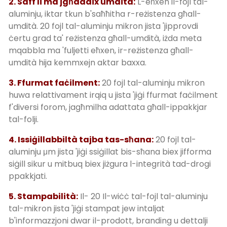
2. Saff li ma jgħaddix umdità:
L-eħxen il-fojl tal-
aluminju, iktar tkun b'saħħitha r-reżistenza għall-
umdità. 20 fojl tal-aluminju mikron jista 'jipprovdi
ċertu grad ta' reżistenza għall-umdità, iżda meta
mqabbla ma 'fuljetti eħxen, ir-reżistenza għall-
umdità hija kemmxejn aktar baxxa.
3. Ffurmat faċilment:
20 fojl tal-aluminju mikron
huwa relattivament irqiq u jista 'jiġi ffurmat faċilment
f'diversi forom, jagħmilha adattata għall-ippakkjar
tal-folji.
4. Issiġillabbiltà tajba tas-sħana:
20 fojl tal-
aluminju μm jista 'jiġi ssiġillat bis-sħana biex jifforma
siġill sikur u mitbuq biex jiżgura l-integrità tad-drogi
ppakkjati.
5. Stampabilità:
Il- 20 Il-wiċċ tal-fojl tal-aluminju
tal-mikron jista 'jiġi stampat jew intaljat
b'informazzjoni dwar il-prodott, branding u dettalji