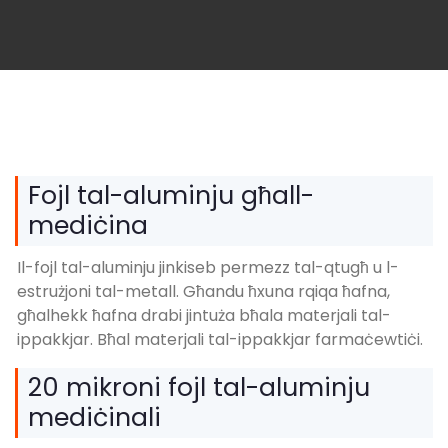
Fojl tal-aluminju għall-
mediċina
Il-fojl tal-aluminju jinkiseb permezz tal-qtugħ u l-
estrużjoni tal-metall. Għandu ħxuna rqiqa ħafna,
għalhekk ħafna drabi jintuża bħala materjali tal-
ippakkjar. Bħal materjali tal-ippakkjar farmaċewtiċi.
20 mikroni fojl tal-aluminju
mediċinali