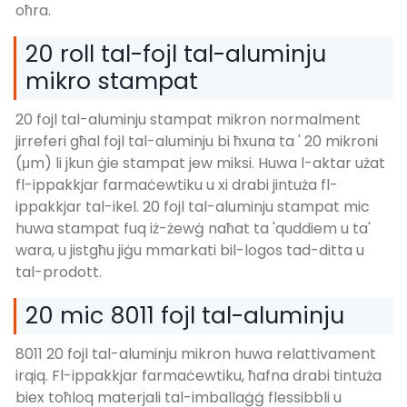
oħra.
20 roll tal-fojl tal-aluminju
mikro stampat
20 fojl tal-aluminju stampat mikron normalment
jirreferi għal fojl tal-aluminju bi ħxuna ta ' 20 mikroni
(μm) li jkun ġie stampat jew miksi. Huwa l-aktar użat
fl-ippakkjar farmaċewtiku u xi drabi jintuża fl-
ippakkjar tal-ikel. 20 fojl tal-aluminju stampat mic
huwa stampat fuq iż-żewġ naħat ta 'quddiem u ta'
wara, u jistgħu jiġu mmarkati bil-logos tad-ditta u
tal-prodott.
20 mic 8011 fojl tal-aluminju
8011 20 fojl tal-aluminju mikron huwa relattivament
irqiq. Fl-ippakkjar farmaċewtiku, ħafna drabi tintuża
biex toħloq materjali tal-imballaġġ flessibbli u