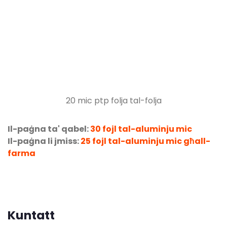
20 mic ptp folja tal-folja
Il-paġna ta' qabel:
30 fojl tal-aluminju mic
Il-paġna li jmiss:
25 fojl tal-aluminju mic għall-
farma
Kuntatt