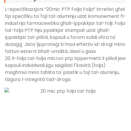
L-ispeċifikazzjoni “20mic PTP Folja Folja” tirreferi għal
tip speċifiku ta 'fojl tal-aluminju użat komunement fl-
industrija farmaċewtika għall-ippakkjar tal-folji. Folja
tal-folja PTP hija ppakkjar stampat użat għall-
ippakkjar tal-pilloli, kapsuli u forom solidi oħra ta'
dożaġġ. Jista 'jipproteġi b'mod effettiv id-drogi minn
fatturi esterni bħall-umdità, dawl u gass.
20 Il-folja tal-folja micron ptp tippermetti li pilloli jew
kapsuli individwali jiġu ssiġillati f'kavità (folja)
magħmul minn taħlita ta 'plastik u fojl tal-aluminju,
tiżgura l-integrità tad-droga.