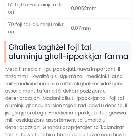
52 fojl tal-aluminju mikr
0.0052mm
on
70 fojl tal-aluminju mikr
0.07mm
on
Għaliex tagħżel fojl tal-
aluminju għall-ippakkjar farma
Meta l-mediċini jiġu ppakkjati, huwa importanti li
tinżamm il-kwalità u s-sigurtà tal-mediċini. Ħafna
mill-mediċini huma suxxettibbli għall-ossidazzjoni,
assorbiment ta 'umdità, dekompożizzjoni u
deterjorazzjoni. Madankollu, L-ippakkjar tal-fojl tal-
aluminju għandu ħarsien tajjeb tad-dawl u densità, li
jistgħu jipproteġu l-mediċina ppakkjata fuq ġewwa
mill-ossidazzjoni, assorbiment ta 'umdità u
deterjorazzjoni. Għandu proprjetajiet ta 'kalandrar
tajbin, huwa faċli biex tipproduċi u tiżżarma, u huwa