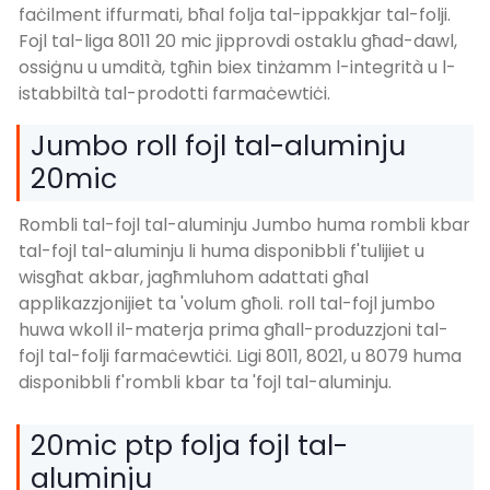
faċilment iffurmati, bħal folja tal-ippakkjar tal-folji.
Fojl tal-liga 8011 20 mic jipprovdi ostaklu għad-dawl,
ossiġnu u umdità, tgħin biex tinżamm l-integrità u l-
istabbiltà tal-prodotti farmaċewtiċi.
Jumbo roll fojl tal-aluminju
20mic
Rombli tal-fojl tal-aluminju Jumbo huma rombli kbar
tal-fojl tal-aluminju li huma disponibbli f'tulijiet u
wisgħat akbar, jagħmluhom adattati għal
applikazzjonijiet ta 'volum għoli. roll tal-fojl jumbo
huwa wkoll il-materja prima għall-produzzjoni tal-
fojl tal-folji farmaċewtiċi. Ligi 8011, 8021, u 8079 huma
disponibbli f'rombli kbar ta 'fojl tal-aluminju.
20mic ptp folja fojl tal-
aluminju