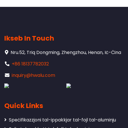
Ikseb In Touch
Nru.52, Triq Dongming, Zhengzhou, Henan, Iċ-Ċina
+86 18137782032
inquiry@hwalu.com
Quick Links
Speċifikazzjoni tal-ippakkjar tal-fojl tal-aluminju