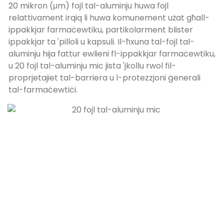
20 mikron (μm) fojl tal-aluminju huwa fojl
relattivament irqiq li huwa komunement użat għall-
ippakkjar farmaċewtiku, partikolarment blister
ippakkjar ta 'pilloli u kapsuli. Il-ħxuna tal-fojl tal-
aluminju hija fattur ewlieni fl-ippakkjar farmaċewtiku,
u 20 fojl tal-aluminju mic jista 'jkollu rwol fil-
proprjetajiet tal-barriera u l-protezzjoni ġenerali
tal-farmaċewtiċi.