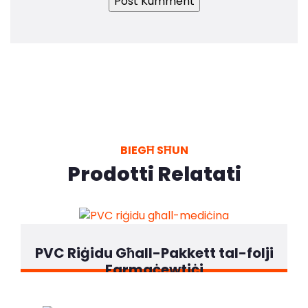
BIEGĦ SĦUN
Prodotti Relatati
PVC Riġidu Għall-Pakkett tal-folji
Farmaċewtiċi