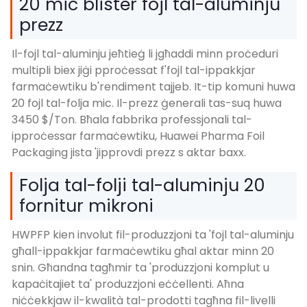
20 mic blister fojl tal-aluminju
prezz
Il-fojl tal-aluminju jeħtieġ li jgħaddi minn proċeduri
multipli biex jiġi pproċessat f'fojl tal-ippakkjar
farmaċewtiku b'rendiment tajjeb. It-tip komuni huwa
20 fojl tal-folja mic. Il-prezz ġenerali tas-suq huwa
3450 $/Ton. Bħala fabbrika professjonali tal-
ipproċessar farmaċewtiku, Huawei Pharma Foil
Packaging jista 'jipprovdi prezz s aktar baxx.
Folja tal-folji tal-aluminju 20
fornitur mikroni
HWPFP kien involut fil-produzzjoni ta 'fojl tal-aluminju
għall-ippakkjar farmaċewtiku għal aktar minn 20
snin. Għandna tagħmir ta 'produzzjoni komplut u
kapaċitajiet ta' produzzjoni eċċellenti. Aħna
niċċekkjaw il-kwalità tal-prodotti tagħna fil-livelli