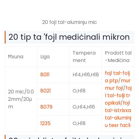
20 fojl tal-aluminju mic
20 tip ta 'fojl mediċinali mikron
Tempera
Prodott tal
Ħxuna
Liga
ment
-Mediċina
fojl tal-folj
8011
H14,H16,H18
a ptp
/
mur
mur fojl
/
foj
8021
O,H18
20 mic/0.0
l tal-folji tr
2mm/20μ
opikali
/
fojl
m
8079
O,H14,H16
tal-istrixxa
tal-aluminj
1235
O,H18
u tesr faċli