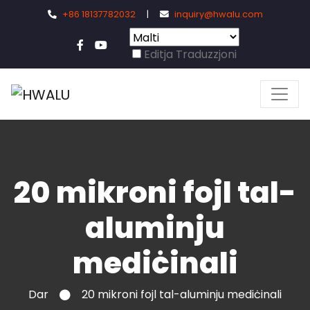
+86 18137782032
|
inquiry@hwalu.com
Editja Traduzzjoni
20 mikroni fojl tal-
aluminju
mediċinali
Dar
20 mikroni fojl tal-aluminju mediċinali