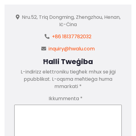
Nru.52, Triq Dongming, Zhengzhou, Henan,
Iċ-Ċina
+86 18137782032
inquiry@hwalu.com
Ħalli Tweġiba
L-indirizz elettroniku tiegħek mhux se jiġi
ppubblikat.
L-oqsma meħtieġa huma
mmarkati
*
Ikkummenta
*