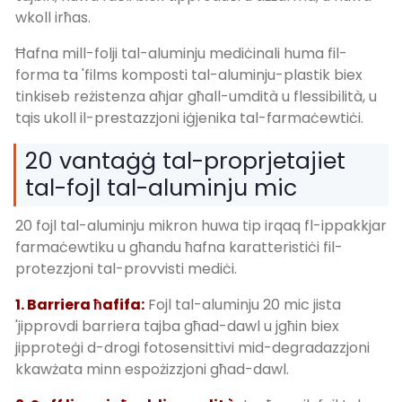
wkoll irħas.
Ħafna mill-folji tal-aluminju mediċinali huma fil-
forma ta 'films komposti tal-aluminju-plastik biex
tinkiseb reżistenza aħjar għall-umdità u flessibilità, u
tqis ukoll il-prestazzjoni iġjenika tal-farmaċewtiċi.
20 vantaġġ tal-proprjetajiet
tal-fojl tal-aluminju mic
20 fojl tal-aluminju mikron huwa tip irqaq fl-ippakkjar
farmaċewtiku u għandu ħafna karatteristiċi fil-
protezzjoni tal-provvisti mediċi.
1. Barriera ħafifa:
Fojl tal-aluminju 20 mic jista
'jipprovdi barriera tajba għad-dawl u jgħin biex
jipproteġi d-drogi fotosensittivi mid-degradazzjoni
kkawżata minn espożizzjoni għad-dawl.