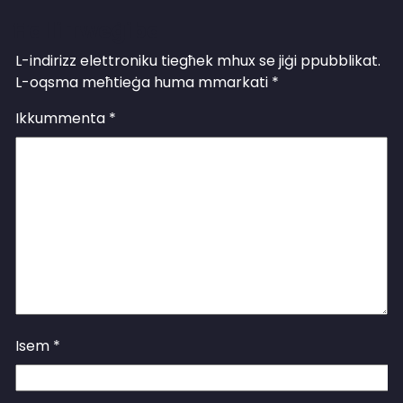
Ħalli Tweġiba
L-indirizz elettroniku tiegħek mhux se jiġi ppubblikat.
L-oqsma meħtieġa huma mmarkati
*
Ikkummenta
*
Isem
*