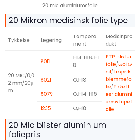
20 mic aluminiumsfolie
20 Mikron medisinsk folie type
Tempera
Medisinpro
Tykkelse
Legering
ment
dukt
PTP blister
H14, H16, H1
8011
folie
/
Goi G
8
oil
/
tropisk
20 MIC/0,0
blemmefo
8021
O,H18
2 mm/20μ
lie
/
Enkel t
m
8079
O,H14, H16
esr alumini
umsstripef
1235
O,H18
olie
20 Mic blister aluminium
foliepris