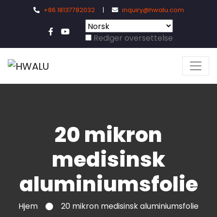
+86 18137782032
|
inquiry@hwalu.com
Rediger oversettelse
20 mikron
medisinsk
aluminiumsfolie
Hjem
20 mikron medisinsk aluminiumsfolie