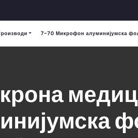
Производи
7-70 Микрофон алуминијумска фо
икрона медиц
инијумска ф