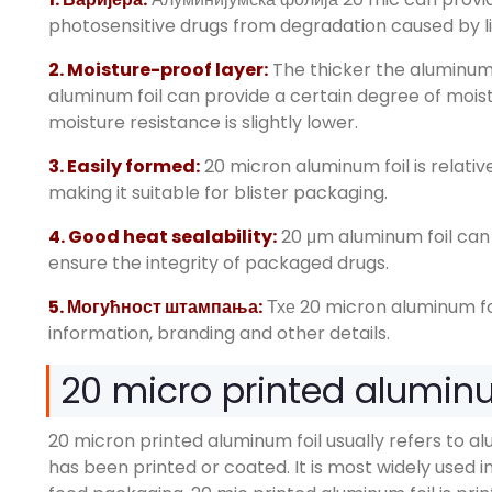
photosensitive drugs from degradation caused by l
2.
Moisture-proof layer
:
The thicker the aluminum 
aluminum foil can provide a certain degree of mois
moisture resistance is slightly lower
.
3.
Easily formed
:
20
micron aluminum foil is relati
making it suitable for blister packaging
.
4.
Good heat sealability
:
20
μm aluminum foil can 
ensure the integrity of packaged drugs
.
5. Могућност штампања:
Тхе 20
micron aluminum fo
information
,
branding and other details
.
20
micro printed aluminum
20
micron printed aluminum foil usually refers to al
has been printed or coated
.
It is most widely used