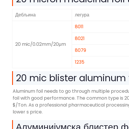
Дебљина
легура
8011
8021
20
mic/0.02mm/20μm
8079
1235
20
mic blister aluminum f
Aluminum foil needs to go through multiple proce
foil with good performance
.
The common type is
2
$/
Ton
.
As a professional pharmaceutical processin
lower s price
.
Алуминијумска блистер ф