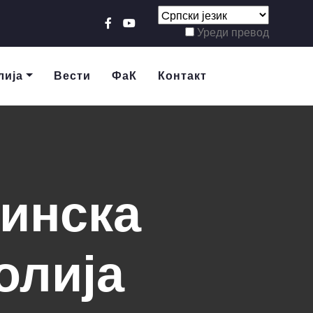
Уреди превод
лија
Вести
ФаК
Контакт
инска
олија