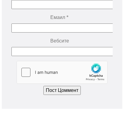
Емаил
*
Вебсите