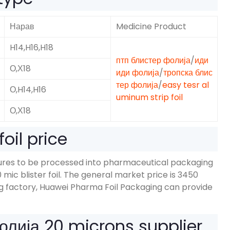
Нарав
Medicine Product
H14,H16,H18
птп блистер фолија
/
иди
О,Х18
иди фолија
/
тропска блис
тер фолија
/
easy tesr al
О,
H14,H16
uminum strip foil
О,Х18
oil price
dures to be processed into pharmaceutical packaging
0
mic blister foil
.
The general market price is
3450
g factory
,
Huawei Pharma Foil Packaging can provide
олија 20
microns supplier