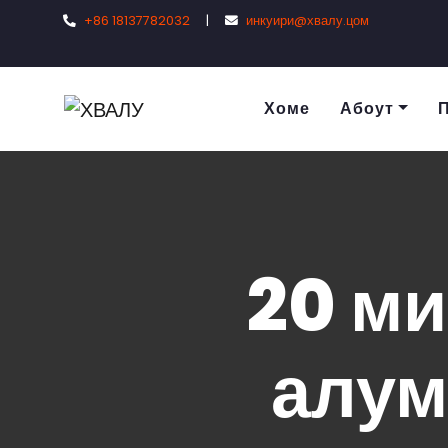
+86 18137782032
|
инкуири@хвалу.цом
Хоме
Абоут
20 м
алум