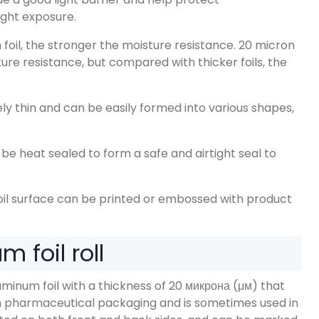
ight exposure
.
foil
,
the stronger the moisture resistance
. 20
micron
ture resistance
,
but compared with thicker foils
,
the
vely thin and can be easily formed into various shapes
,
be heat sealed to form a safe and airtight seal to
il surface can be printed or embossed with product
 foil roll
uminum foil with a thickness of
20 микрона (μм)
that
 in pharmaceutical packaging and is sometimes used in