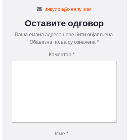
инкуири@хвалу.цом
Оставите одговор
Ваша емаил адреса неће бити објављена.
Обавезна поља су означена
*
Коментар
*
Име
*