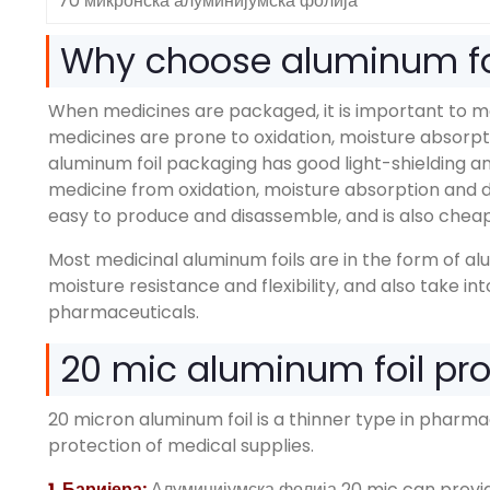
70 микронска алуминијумска фолија
Why choose aluminum fo
When medicines are packaged
,
it is important to 
medicines are prone to oxidation
,
moisture absorpt
aluminum foil packaging has good light-shielding 
medicine from oxidation
,
moisture absorption and d
easy to produce and disassemble
,
and is also chea
Most medicinal aluminum foils are in the form of a
moisture resistance and flexibility
,
and also take in
pharmaceuticals
.
20
mic aluminum foil pr
20
micron aluminum foil is a thinner type in pharm
protection of medical supplies
.
1. Баријера:
Алуминијумска фолија 20
mic can provid