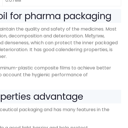
0.07мм
il for pharma packaging
maintain the quality and safety of the medicines
.
Most
ion
,
decomposition and deterioration
. Међутим,
and denseness
,
which can protect the inner packaged
eterioration
.
It has good calendering properties
,
is
per
.
luminum-plastic composite films to achieve better
to account the hygienic performance of
operties advantage
aceutical packaging and has many features in the
e a good light barrier and help protect