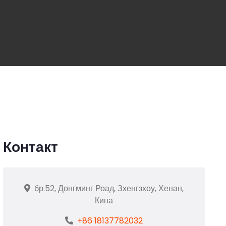
Контакт
бр.52, Донгминг Роад, Зхенгзхоу, Хенан,
Кина
+86 18137782032