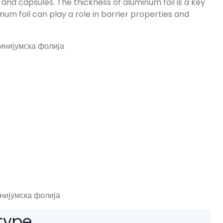
s and capsules
.
The thickness of aluminum foil is a key
num foil can play a role in barrier properties and
нијумска фолија
 type