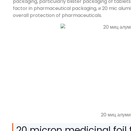
packaging
,
particularly blister packaging of tablet
factor in pharmaceutical packaging
, и 20
mic alumi
overall protection of pharmaceuticals
.
20 миц алуми
20
micron medicinal foil