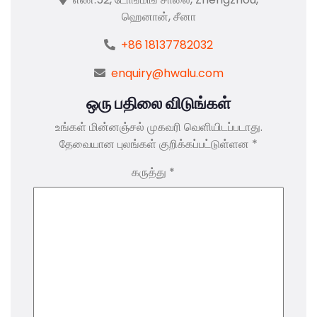
ஹெனான், சீனா
+86 18137782032
enquiry@hwalu.com
ஒரு பதிலை விடுங்கள்
உங்கள் மின்னஞ்சல் முகவரி வெளியிடப்படாது.
தேவையான புலங்கள் குறிக்கப்பட்டுள்ளன
*
கருத்து
*