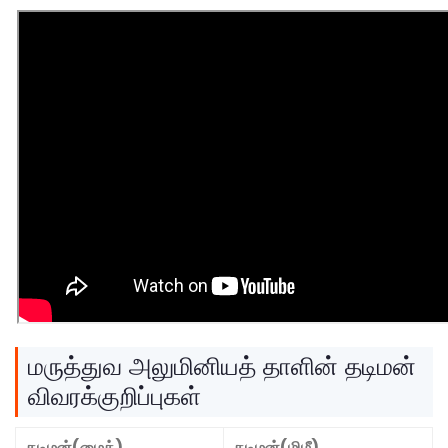
மருத்துவ அலுமினியத் தாளின் தடிமன்
விவரக்குறிப்புகள்
தடிமன்(மைக்)
தடிமன்(மிமீ)