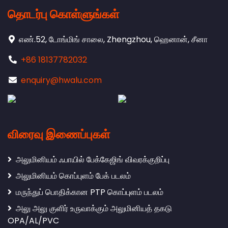
தொடர்பு கொள்ளுங்கள்
எண்.52, டோங்மிங் சாலை, Zhengzhou, ஹெனான், சீனா
+86 18137782032
enquiry@hwalu.com
விரைவு இணைப்புகள்
அலுமினியம் ஃபாயில் பேக்கேஜிங் விவரக்குறிப்பு
அலுமினியம் கொப்புளம் பேக் படலம்
மருந்துப் பொதிக்கான PTP கொப்புளம் படலம்
அலு அலு குளிர் உருவாக்கும் அலுமினியத் தகடு
OPA/AL/PVC