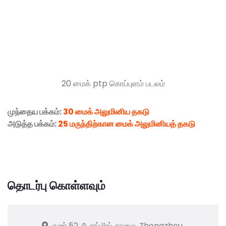
20 மைக் ptp கொப்புளம் படலம்
முந்தைய பக்கம்:
30 மைக் அலுமினிய தகடு
அடுத்த பக்கம்:
25 மருந்திற்கான மைக் அலுமினியத் தகடு
தொடர்பு கொள்ளவும்
எண்.52, டோங்மிங் சாலை, Zhengzhou,