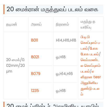
20 மைக்ரான் மருத்துவப் படலம் வகை
மருந்து த
தடிமன்
அலாய்
நிதானம்
யாரிப்பு
பி.டி.பி
8011
H14,H16,H18
கொப்புளம் ப
டலம்
/
போக
போக படலம்
/
8021
ஓ,H18
20 மைக்/0.
வெப்பமண்ட
02mm/20
ல கொப்புளம்
μm
படலம்
/
எ
8079
ஓ,H14,H16
ளிதான tesr
அலுமினிய
துண்டு படல
1235
ஓ,H18
ம்
20 மைக் ப்ளிஸ்டர் அலுமினிய ஃபாயில்