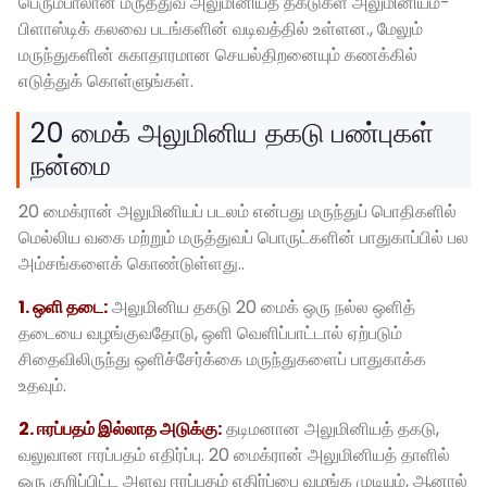
பெரும்பாலான மருத்துவ அலுமினியத் தகடுகள் அலுமினியம்-
பிளாஸ்டிக் கலவை படங்களின் வடிவத்தில் உள்ளன., மேலும்
மருந்துகளின் சுகாதாரமான செயல்திறனையும் கணக்கில்
எடுத்துக் கொள்ளுங்கள்.
20 மைக் அலுமினிய தகடு பண்புகள்
நன்மை
20 மைக்ரான் அலுமினியப் படலம் என்பது மருந்துப் பொதிகளில்
மெல்லிய வகை மற்றும் மருத்துவப் பொருட்களின் பாதுகாப்பில் பல
அம்சங்களைக் கொண்டுள்ளது..
1. ஒளி தடை:
அலுமினிய தகடு 20 மைக் ஒரு நல்ல ஒளித்
தடையை வழங்குவதோடு, ஒளி வெளிப்பாட்டால் ஏற்படும்
சிதைவிலிருந்து ஒளிச்சேர்க்கை மருந்துகளைப் பாதுகாக்க
உதவும்.
2. ஈரப்பதம் இல்லாத அடுக்கு:
தடிமனான அலுமினியத் தகடு,
வலுவான ஈரப்பதம் எதிர்ப்பு. 20 மைக்ரான் அலுமினியத் தாளில்
ஒரு குறிப்பிட்ட அளவு ஈரப்பதம் எதிர்ப்பை வழங்க முடியும், ஆனால்