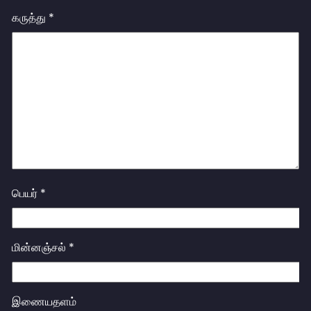
கருத்து
*
பெயர்
*
மின்னஞ்சல்
*
இணையதளம்