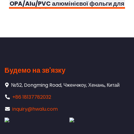
OPA/Alu/PVC алюмінієвої фольги для
блістерної упаковки
Будемо на зв'язку
№52, Dongming Road, Чженчжоу, Хенань, Китай
+86 18137782032
inquiry@hwalu.com