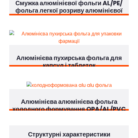
Смужка алюмінієвої фольги AL/PE/
фольга легкої розриву алюмінієвої
смуги
Алюмінієва пухирська фольга для
капсул і таблеток
Алюмінієва алюмінієва фольга
холодного формування OPA/AL/PVC
Структурні характеристики