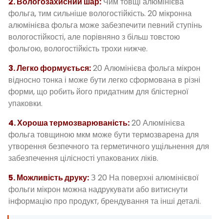
2. Вологозахисний шар:
Чим товщі алюмінієва
фольга, тим сильніше вологостійкість. 20 мікронна
алюмінієва фольга може забезпечити певний ступінь
вологостійкості, але порівняно з більш товстою
фольгою, вологостійкість трохи нижче.
3. Легко формується:
20 Алюмінієва фольга мікрон
відносно тонка і може бути легко сформована в різні
форми, що робить його придатним для блістерної
упаковки.
4. Хороша термозварюваність:
20 Алюмінієва
фольга товщиною мкм може бути термозварена для
утворення безпечного та герметичного ущільнення для
забезпечення цілісності упакованих ліків.
5. Можливість друку:
З 20 На поверхні алюмінієвої
фольги мікрон можна надрукувати або витиснути
інформацію про продукт, брендування та інші деталі.