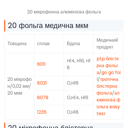
20 мікрофонна алюмінієва фольга
20 фольга медична мкм
Медичний
Товщина
сплав
Вдача
продукт
ptp блісте
H14, H16, H1
8011
рна фольг
8
а
/
go go foi
20 мікрофо
l
/
тропічна
8021
О,H18
н/0,02 мм/
блістерна
20 мкм
фольга
/
ал
8079
О,H14, H16
юмінієва ф
ольга easy
1235
О,H18
tesr