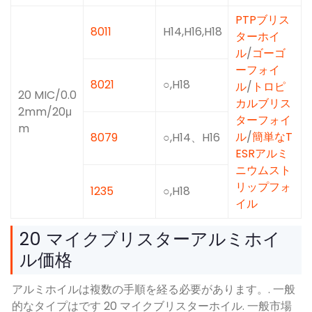
PTPブリス
8011
H14,H16,H18
ターホイ
ル
/
ゴーゴ
ーフォイ
8021
○,H18
ル
/
トロピ
20 MIC/0.0
カルブリス
2mm/20μ
ターフォイ
m
ル
/
簡単なT
8079
○,H14、H16
ESRアルミ
ニウムスト
リップフォ
1235
○,H18
イル
20 マイクブリスターアルミホイ
ル価格
アルミホイルは複数の手順を経る必要があります。. 一般
的なタイプはです 20 マイクブリスターホイル. 一般市場