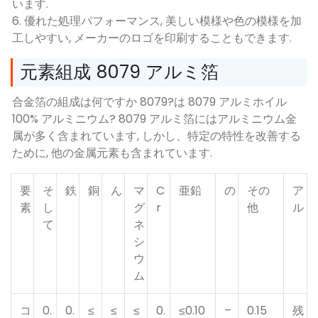
います.
6. 優れた処理パフォーマンス, 美しい模様や色の模様を加
工しやすい, メーカーのロゴを印刷することもできます.
元素組成 8079 アルミ箔
合金箔の組成は何ですか 8079?は 8079 アルミホイル
100% アルミニウム? 8079 アルミ箔にはアルミニウム金
属が多く含まれています, しかし、特定の特性を改善する
ために, 他の金属元素も含まれています.
要
そ
鉄
銅
ん
マ
C
亜鉛
の
その
ア
素
し
グ
r
他
ル
て
ネ
シ
ウ
ム
コ
0.
0.
≤
≤
≤
0.
≤0.10
–
0.15
残