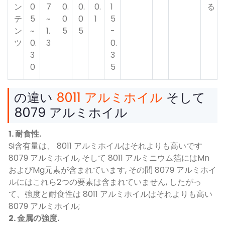
ン
0
7
0.
0.
0.
1
る
テ
5
~
0
0
1
5
ン
~
1.
5
5
-
ツ
0.
3
0.
3
3
0
5
の違い
8011 アルミホイル
そして
8079 アルミホイル
1. 耐食性.
Si含有量は、 8011 アルミホイルはそれよりも高いです
8079 アルミホイル, そして 8011 アルミニウム箔にはMn
およびMg元素が含まれています, その間 8079 アルミホイ
ルにはこれら2つの要素は含まれていません, したがっ
て、強度と耐食性は 8011 アルミホイルはそれよりも高い
8079 アルミホイル;
2. 金属の強度.