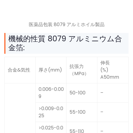
医薬品包装 8079 アルミホイル製品
機械的性質 8079 アルミニウム合
金箔:
伸長
抗張力
合金&気性
厚さ(mm)
(%)
（MPa）
A50mm
0.006-0.00
50-100
–
9
>0.009-0.0
55-100
–
25
>0.025-0.0
55-110
–