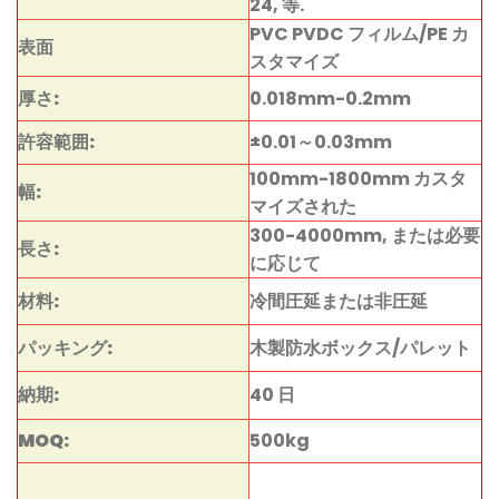
24, 等.
PVC PVDC フィルム/PE カ
表面
スタマイズ
厚さ:
0.018mm-0.2mm
許容範囲:
±0.01～0.03mm
100mm-1800mm カスタ
幅:
マイズされた
300-4000mm, または必要
長さ:
に応じて
材料:
冷間圧延または非圧延
パッキング:
木製防水ボックス/パレット
納期:
40 日
MOQ:
500kg