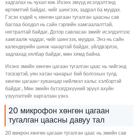
хадгалах нь чухал юм. Ихэнх эмүүд исэлдэлтэнд
өртөмтгий байдаг, чийг шингээх, задрал ба муудах.
Гэсэн хэдий ч, хөнгөн цагаан тугалган цаасны сав
баглаа боодол нь сайн гэрлийн хамгаалалттай,
нягтралтай байдаг, Дотор савласан эмийг исэлдэлтээс
хамгаалж чаддаг, чийг шингээх, муудах. Энэ нь сайн
календерийн шинж чанартай байдаг, үйлдвэрлэх,
задлахад хялбар байдаг, мөн хямд байна.
Ихэнх эмийн хөнгөн цагаан тугалган цаас нь чийгэнд
тэсвэртэй, уян хатан чанарыг бий болгохын тулд
хөнгөн цагаан-хуванцар нийлмэл хальс хэлбэртэй
байдаг., Мөн эмийн бүтээгдэхүүний эрүүл ахуйн
үзүүлэлтийг харгалзан үзнэ.
20 микрофон хөнгөн цагаан
тугалган цаасны давуу тал
20 микрон хөнгөн цагаан тугалган цаас нь эмийн сав