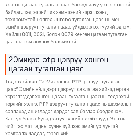
хөнгөн цагаан тугалган цаас бөгөөд илүү урт, өргөнтэй
байдаг., тэдгээрийг их хэмжээний хэрэглээнд
тохиромжтой болгох. Jumbo тугалган цаас нь мөн
эмийн цэврүүт тугалган цаас үйлдвэрлэх түүхий эд юм.
Хайлш 8011, 8021, болон 8079 хөнгөн цагаан тугалган
цаасны том өнхрөх боломжтой.
20микро ptp цэврүү хөнгөн
цагаан тугалган цаас
Тодорхойлолт “20Микрофон PTP цэврүүт тугалган
цаас” Эмийн үйлдвэрт цэврүүт савлагаа хийхэд өргөн
хэрэглэгддэг хөнгөн цагаан тугалган цаасны тодорхой
төрлийг хэлнэ. PTP цэврүүт тугалган цаас нь шахмалыг
савлахад ашигладаг дардаг сав баглаа боодол юм,
Капсул болон бусад хатуу тунгийн хэлбэрүүд. Энэ нь
чийг гэх мэт гадны хүчин зүйлээс эмийг үр дүнтэй
хамгаалж чаддаг, гэрэл, хий.