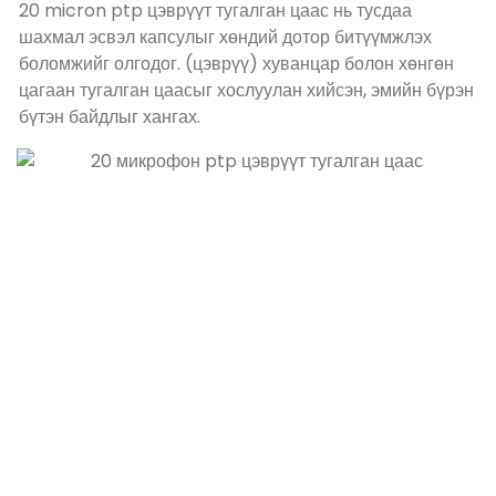
20 micron ptp цэврүүт тугалган цаас нь тусдаа
шахмал эсвэл капсулыг хөндий дотор битүүмжлэх
боломжийг олгодог. (цэврүү) хуванцар болон хөнгөн
цагаан тугалган цаасыг хослуулан хийсэн, эмийн бүрэн
бүтэн байдлыг хангах.