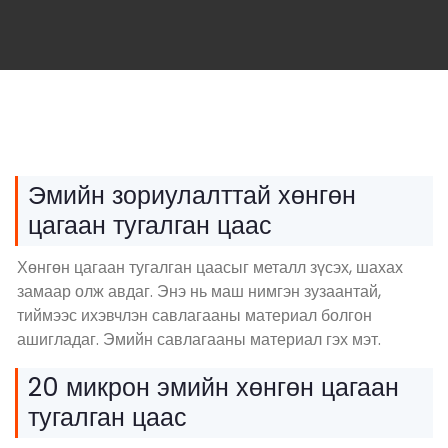
Эмийн зориулалттай хөнгөн
цагаан тугалган цаас
Хөнгөн цагаан тугалган цаасыг металл зүсэх, шахах
замаар олж авдаг. Энэ нь маш нимгэн зузаантай,
тиймээс ихэвчлэн савлагааны материал болгон
ашигладаг. Эмийн савлагааны материал гэх мэт.
20 микрон эмийн хөнгөн цагаан
тугалган цаас