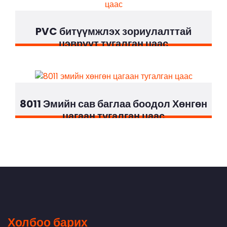
PVC битүүмжлэх зориулалттай
цэврүүт тугалган цаас
8011 Эмийн сав баглаа боодол Хөнгөн
цагаан тугалган цаас
Холбоо барих