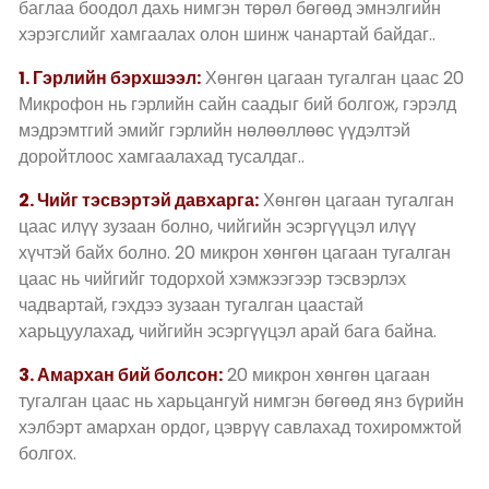
баглаа боодол дахь нимгэн төрөл бөгөөд эмнэлгийн
хэрэгслийг хамгаалах олон шинж чанартай байдаг..
1. Гэрлийн бэрхшээл:
Хөнгөн цагаан тугалган цаас 20
Микрофон нь гэрлийн сайн саадыг бий болгож, гэрэлд
мэдрэмтгий эмийг гэрлийн нөлөөллөөс үүдэлтэй
доройтлоос хамгаалахад тусалдаг..
2. Чийг тэсвэртэй давхарга:
Хөнгөн цагаан тугалган
цаас илүү зузаан болно, чийгийн эсэргүүцэл илүү
хүчтэй байх болно. 20 микрон хөнгөн цагаан тугалган
цаас нь чийгийг тодорхой хэмжээгээр тэсвэрлэх
чадвартай, гэхдээ зузаан тугалган цаастай
харьцуулахад, чийгийн эсэргүүцэл арай бага байна.
3. Амархан бий болсон:
20 микрон хөнгөн цагаан
тугалган цаас нь харьцангуй нимгэн бөгөөд янз бүрийн
хэлбэрт амархан ордог, цэврүү савлахад тохиромжтой
болгох.