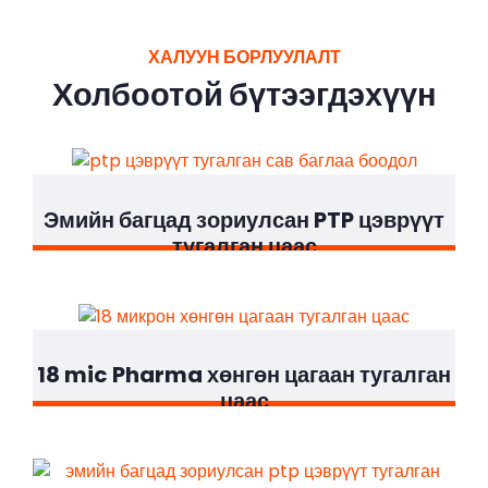
ХАЛУУН БОРЛУУЛАЛТ
Холбоотой бүтээгдэхүүн
Эмийн багцад зориулсан PTP цэврүүт
тугалган цаас
18 mic Pharma хөнгөн цагаан тугалган
цаас