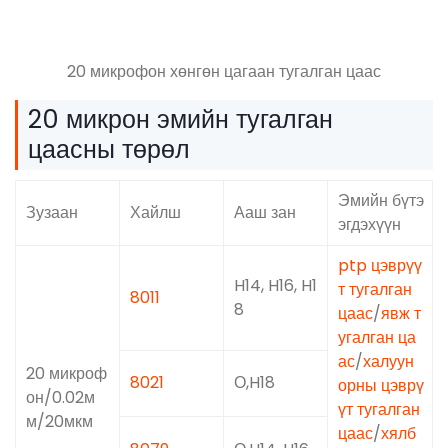
20 микрофон хөнгөн цагаан тугалган цаас
20 микрон эмийн тугалган
цаасны төрөл
Эмийн бүтэ
Зузаан
Хайлш
Ааш зан
эгдэхүүн
ptp цэврүү
H14, H16, H1
т тугалган
8011
8
цаас
/
явж т
угалган ца
ас
/
халуун
20 микроф
8021
О,H18
орны цэврү
он/0.02м
үт тугалган
м/20мкм
цаас
/
хялб