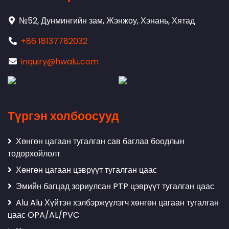
№52, Дунмингийн зам, Жэнжоу, Хэнань, Хятад
+86 18137782032
inquiry@hwalu.com
Түргэн холбоосууд
Хөнгөн цагаан тугалган сав баглаа боодлын
тодорхойлолт
Хөнгөн цагаан цэврүүт тугалган цаас
Эмийн багцад зориулсан PTP цэврүүт тугалган цаас
Alu Alu Хүйтэн хэлбэржүүлэгч хөнгөн цагаан тугалган
цаас OPA/AL/PVC