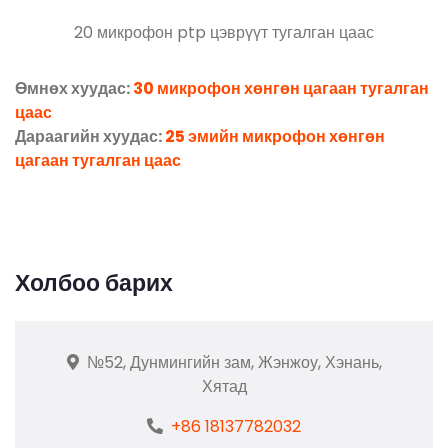
20 микрофон ptp цэврүүт тугалган цаас
Өмнөх хуудас:
30 микрофон хөнгөн цагаан тугалган
цаас
Дараагийн хуудас:
25 эмийн микрофон хөнгөн
цагаан тугалган цаас
Холбоо барих
№52, Дунмингийн зам, Жэнжоу, Хэнань,
Хятад
+86 18137782032