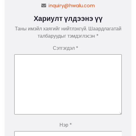
inquiry@hwalu.com
Хариулт үлдээнэ үү
Таны имэйл хаягийг нийтлэхгүй.
Шаардлагатай
талбаруудыг тэмдэглэсэн
*
Сэтгэгдэл
*
Нэр
*