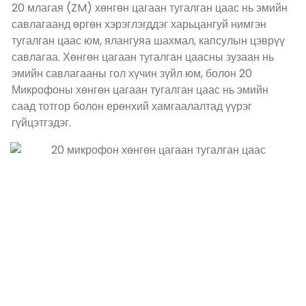
20 млагая (ZM) хөнгөн цагаан тугалган цаас нь эмийн
савлагаанд өргөн хэрэглэгддэг харьцангуй нимгэн
тугалган цаас юм, ялангуяа шахмал, капсулын цэврүү
савлагаа. Хөнгөн цагаан тугалган цаасны зузаан нь
эмийн савлагааны гол хүчин зүйл юм, болон 20
Микрофоны хөнгөн цагаан тугалган цаас нь эмийн
саад тотгор болон ерөнхий хамгаалалтад үүрэг
гүйцэтгэдэг.