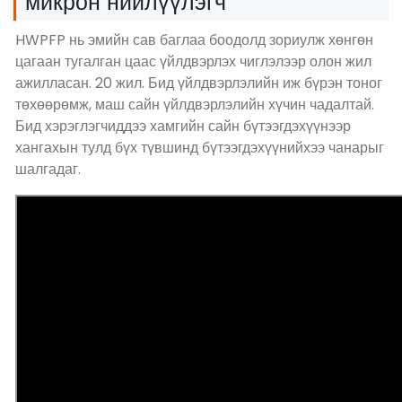
микрон нийлүүлэгч
HWPFP нь эмийн сав баглаа боодолд зориулж хөнгөн
цагаан тугалган цаас үйлдвэрлэх чиглэлээр олон жил
ажилласан. 20 жил. Бид үйлдвэрлэлийн иж бүрэн тоног
төхөөрөмж, маш сайн үйлдвэрлэлийн хүчин чадалтай.
Бид хэрэглэгчиддээ хамгийн сайн бүтээгдэхүүнээр
хангахын тулд бүх түвшинд бүтээгдэхүүнийхээ чанарыг
шалгадаг.