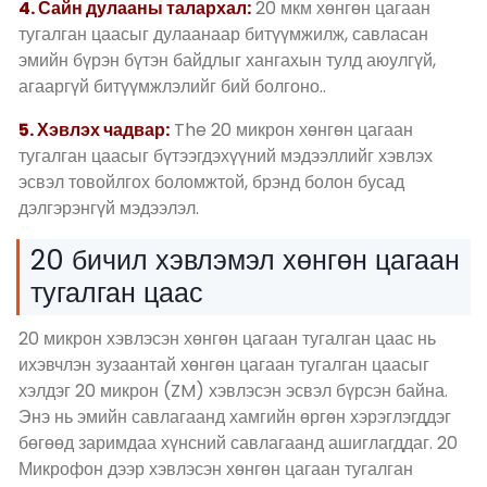
4. Сайн дулааны талархал:
20 мкм хөнгөн цагаан
тугалган цаасыг дулаанаар битүүмжилж, савласан
эмийн бүрэн бүтэн байдлыг хангахын тулд аюулгүй,
агааргүй битүүмжлэлийг бий болгоно..
5. Хэвлэх чадвар:
The 20 микрон хөнгөн цагаан
тугалган цаасыг бүтээгдэхүүний мэдээллийг хэвлэх
эсвэл товойлгох боломжтой, брэнд болон бусад
дэлгэрэнгүй мэдээлэл.
20 бичил хэвлэмэл хөнгөн цагаан
тугалган цаас
20 микрон хэвлэсэн хөнгөн цагаан тугалган цаас нь
ихэвчлэн зузаантай хөнгөн цагаан тугалган цаасыг
хэлдэг 20 микрон (ZM) хэвлэсэн эсвэл бүрсэн байна.
Энэ нь эмийн савлагаанд хамгийн өргөн хэрэглэгддэг
бөгөөд заримдаа хүнсний савлагаанд ашиглагддаг. 20
Микрофон дээр хэвлэсэн хөнгөн цагаан тугалган