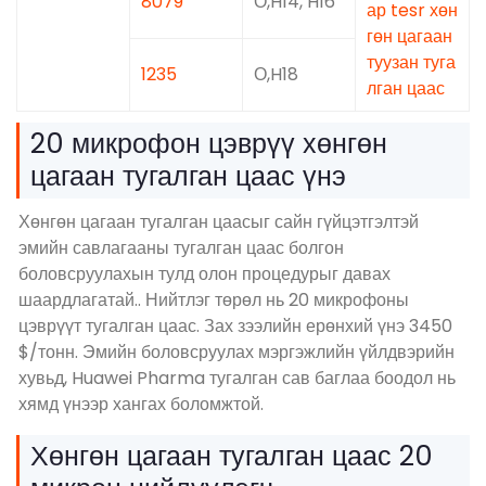
8079
О,H14, H16
ар tesr хөн
гөн цагаан
туузан туга
1235
О,H18
лган цаас
20 микрофон цэврүү хөнгөн
цагаан тугалган цаас үнэ
Хөнгөн цагаан тугалган цаасыг сайн гүйцэтгэлтэй
эмийн савлагааны тугалган цаас болгон
боловсруулахын тулд олон процедурыг давах
шаардлагатай.. Нийтлэг төрөл нь 20 микрофоны
цэврүүт тугалган цаас. Зах зээлийн ерөнхий үнэ 3450
$/тонн. Эмийн боловсруулах мэргэжлийн үйлдвэрийн
хувьд, Huawei Pharma тугалган сав баглаа боодол нь
хямд үнээр хангах боломжтой.
Хөнгөн цагаан тугалган цаас 20