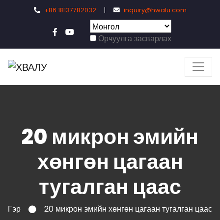
+86 18137782032
|
inquiry@hwalu.com
Орчуулга засварлах
20 микрон эмийн
хөнгөн цагаан
тугалган цаас
Гэр
20 микрон эмийн хөнгөн цагаан тугалган цаас