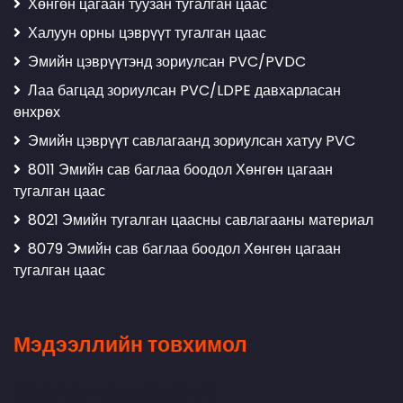
Хөнгөн цагаан туузан тугалган цаас
Халуун орны цэврүүт тугалган цаас
Эмийн цэврүүтэнд зориулсан PVC/PVDC
Лаа багцад зориулсан PVC/LDPE давхарласан
өнхрөх
Эмийн цэврүүт савлагаанд зориулсан хатуу PVC
8011 Эмийн сав баглаа боодол Хөнгөн цагаан
тугалган цаас
8021 Эмийн тугалган цаасны савлагааны материал
8079 Эмийн сав баглаа боодол Хөнгөн цагаан
тугалган цаас
Мэдээллийн товхимол
Хариулт үлдээнэ үү