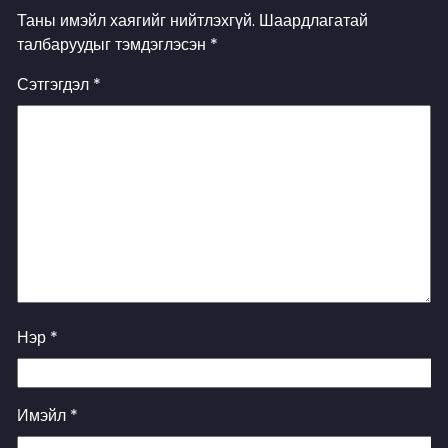
Таны имэйл хаягийг нийтлэхгүй.
Шаардлагатай
талбаруудыг тэмдэглэсэн
*
Сэтгэгдэл
*
Нэр
*
Имэйл
*