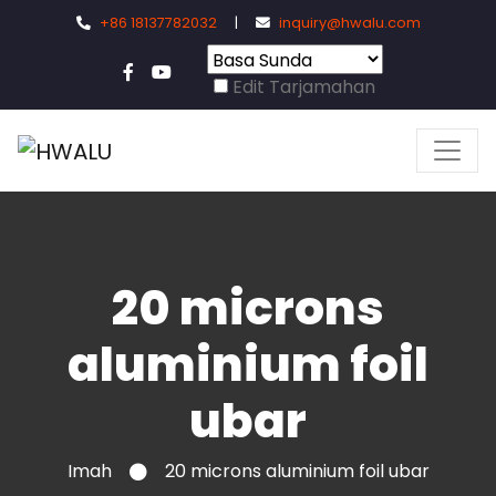
+86 18137782032
|
inquiry@hwalu.com
Edit Tarjamahan
20 microns
aluminium foil
ubar
Imah
20 microns aluminium foil ubar