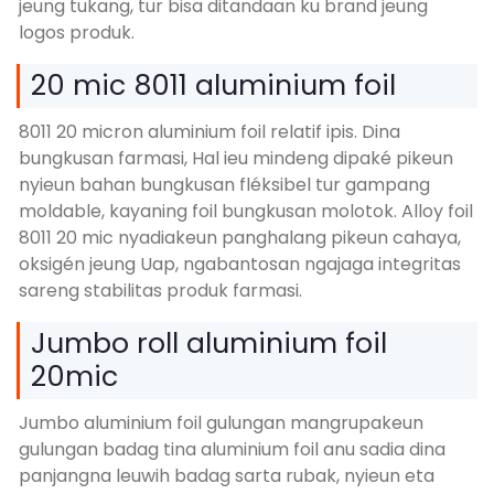
jeung tukang, tur bisa ditandaan ku brand jeung
logos produk.
20 mic 8011 aluminium foil
8011 20 micron aluminium foil relatif ipis. Dina
bungkusan farmasi, Hal ieu mindeng dipaké pikeun
nyieun bahan bungkusan fléksibel tur gampang
moldable, kayaning foil bungkusan molotok. Alloy foil
8011 20 mic nyadiakeun panghalang pikeun cahaya,
oksigén jeung Uap, ngabantosan ngajaga integritas
sareng stabilitas produk farmasi.
Jumbo roll aluminium foil
20mic
Jumbo aluminium foil gulungan mangrupakeun
gulungan badag tina aluminium foil anu sadia dina
panjangna leuwih badag sarta rubak, nyieun eta