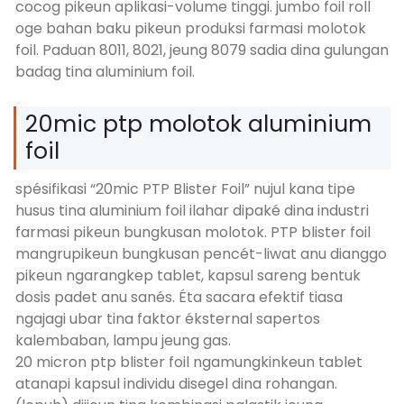
cocog pikeun aplikasi-volume tinggi. jumbo foil roll
oge bahan baku pikeun produksi farmasi molotok
foil. Paduan 8011, 8021, jeung 8079 sadia dina gulungan
badag tina aluminium foil.
20mic ptp molotok aluminium
foil
spésifikasi “20mic PTP Blister Foil” nujul kana tipe
husus tina aluminium foil ilahar dipaké dina industri
farmasi pikeun bungkusan molotok. PTP blister foil
mangrupikeun bungkusan pencét-liwat anu dianggo
pikeun ngarangkep tablet, kapsul sareng bentuk
dosis padet anu sanés. Éta sacara efektif tiasa
ngajagi ubar tina faktor éksternal sapertos
kalembaban, lampu jeung gas.
20 micron ptp blister foil ngamungkinkeun tablet
atanapi kapsul individu disegel dina rohangan.