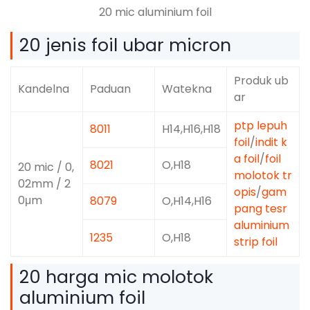
20 mic aluminium foil
20 jenis foil ubar micron
Produk ub
Kandelna
Paduan
Watekna
ar
ptp lepuh
8011
H14,H16,H18
foil
/
indit k
a foil
/
foil
8021
O,H18
20 mic / 0,
molotok tr
02mm / 2
opis
/
gam
0μm
8079
O,H14,H16
pang tesr
aluminium
1235
O,H18
strip foil
20 harga mic molotok
aluminium foil