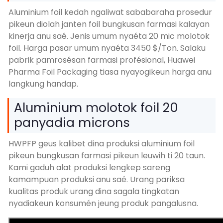
Aluminium foil kedah ngaliwat sababaraha prosedur
pikeun diolah janten foil bungkusan farmasi kalayan
kinerja anu saé. Jenis umum nyaéta 20 mic molotok
foil. Harga pasar umum nyaéta 3450 $/Ton. Salaku
pabrik pamrosésan farmasi profésional, Huawei
Pharma Foil Packaging tiasa nyayogikeun harga anu
langkung handap.
Aluminium molotok foil 20
panyadia microns
HWPFP geus kalibet dina produksi aluminium foil
pikeun bungkusan farmasi pikeun leuwih ti 20 taun.
Kami gaduh alat produksi lengkep sareng
kamampuan produksi anu saé. Urang pariksa
kualitas produk urang dina sagala tingkatan
nyadiakeun konsumén jeung produk pangalusna.