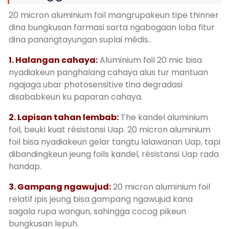
20 micron aluminium foil mangrupakeun tipe thinner
dina bungkusan farmasi sarta ngabogaan loba fitur
dina panangtayungan suplai médis..
1. Halangan cahaya:
Aluminium foil 20 mic bisa
nyadiakeun panghalang cahaya alus tur mantuan
ngajaga ubar photosensitive tina degradasi
disababkeun ku paparan cahaya.
2. Lapisan tahan lembab:
The kandel aluminium
foil, beuki kuat résistansi Uap. 20 micron aluminium
foil bisa nyadiakeun gelar tangtu lalawanan Uap, tapi
dibandingkeun jeung foils kandel, résistansi Uap rada
handap.
3. Gampang ngawujud:
20 micron aluminium foil
relatif ipis jeung bisa gampang ngawujud kana
sagala rupa wangun, sahingga cocog pikeun
bungkusan lepuh.