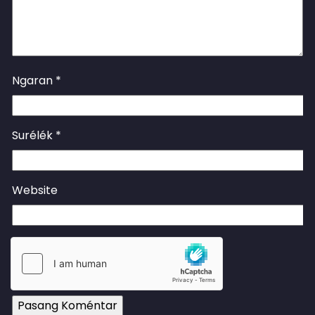
Ngaran
*
Surélék
*
Website