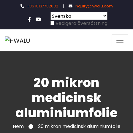
+86 18137782032
|
inquiry@hwalu.com
Redigera översättning
20 mikron
medicinsk
aluminiumfolie
Hem
20 mikron medicinsk aluminiumfolie