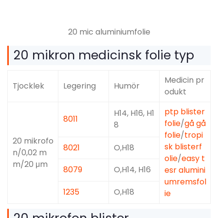
20 mic aluminiumfolie
20 mikron medicinsk folie typ
Medicin pr
Tjocklek
Legering
Humör
odukt
ptp blister
H14, H16, H1
8011
folie
/
gå gå
8
folie
/
tropi
20 mikrofo
sk blisterf
8021
O,H18
n/0,02 m
olie
/
easy t
m/20 μm
8079
O,H14, H16
esr alumini
umremsfol
1235
O,H18
ie